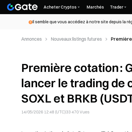
Acheter Cryptos
Marchés
Trader
Il semble que vous accédiez à notre site depuis la r
Annonces
Nouveaux listings futures
Première 
de contr
Première cotation : 
lancer le trading de
SOXL et BRKB (USD
14/05/2026 12:48 (UTC)
33 470
Vues