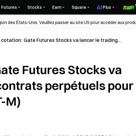
Futures
Stocks
Earn
Square
Plus
égion des États-Unis. Veuillez passer au site US pour accéder aux produ
cotation : Gate Futures Stocks va lancer le trading
ats perpétuels pour SOXL et BRKB (USDT-M)
Gate Futures Stocks va
 contrats perpétuels pour
T-M)