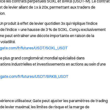
lancé les contrats perpétuels SOXL et BRKB (USDT-M). Le contrat
et de levier allant de 1x à 20x, permettant aux traders de
ion.
produit à effet de levier quotidien 3x qui réplique l’indice
de l’indice ≈ une hausse de 3 % de SOXL. Conçu exclusivement
erme peut entraîner une décote importante en raison de la
volatilité.
.gate.com/fr/futures/USDT/SOXL_USDT
 plus grand conglomérat mondial spécialisé dans
ations industrielles et investissements en actions au sein d’une
.gate.com/fr/futures/USDT/BRKB_USDT
périence utilisateur, Gate peut ajuster les paramètres de trading
et de levier maximal, les limites de risque et la marge de