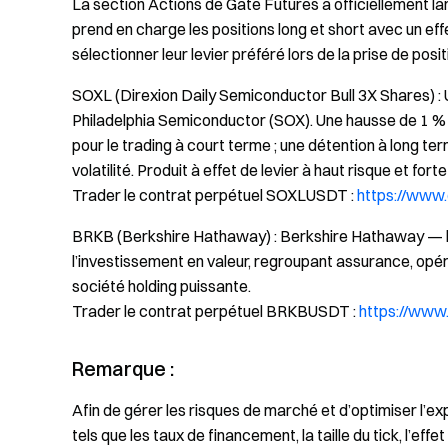
La section Actions de Gate Futures a officiellement 
prend en charge les positions long et short avec un eff
sélectionner leur levier préféré lors de la prise de posit
SOXL (Direxion Daily Semiconductor Bull 3X Shares) : Un 
Philadelphia Semiconductor (SOX). Une hausse de 1 % 
pour le trading à court terme ; une détention à long t
volatilité. Produit à effet de levier à haut risque et forte 
Trader le contrat perpétuel SOXLUSDT :
https://www
BRKB (Berkshire Hathaway) : Berkshire Hathaway — le
l’investissement en valeur, regroupant assurance, opér
société holding puissante.
Trader le contrat perpétuel BRKBUSDT :
https://www
Remarque :
Afin de gérer les risques de marché et d’optimiser l’ex
tels que les taux de financement, la taille du tick, l’eff