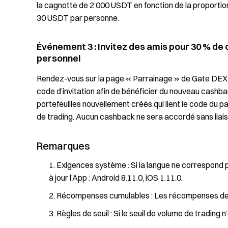
la cagnotte de 2 000 USDT en fonction de la proporti
30 USDT par personne.
Événement 3 : Invitez des amis pour 30 % de
personnel
Rendez-vous sur la page « Parrainage » de Gate DEX pou
code d’invitation afin de bénéficier du nouveau cashbac
portefeuilles nouvellement créés qui lient le code du p
de trading. Aucun cashback ne sera accordé sans liaiso
Remarques
Exigences système : Si la langue ne correspond pa
à jour l’App : Android 8.11.0, iOS 1.11.0.
Récompenses cumulables : Les récompenses des
Règles de seuil : Si le seuil de volume de tradin