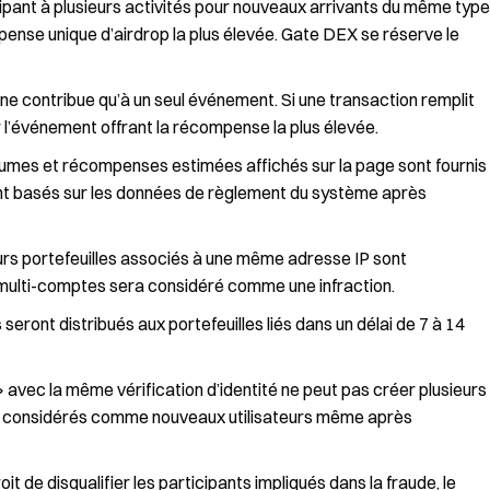
icipant à plusieurs activités pour nouveaux arrivants du même type
pense unique d’airdrop la plus élevée. Gate DEX se réserve le
 ne contribue qu’à un seul événement. Si une transaction remplit
r l’événement offrant la récompense la plus élevée.
lumes et récompenses estimées affichés sur la page sont fournis
 sont basés sur les données de règlement du système après
sieurs portefeuilles associés à une même adresse IP sont
multi-comptes sera considéré comme une infraction.
seront distribués aux portefeuilles liés dans un délai de 7 à 14
ur » avec la même vérification d’identité ne peut pas créer plusieurs
as considérés comme nouveaux utilisateurs même après
it de disqualifier les participants impliqués dans la fraude, le