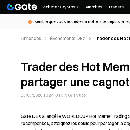
Acheter Cryptos
Marchés
Trader
Il semble que vous accédiez à notre site depuis la r
Annonces
Événements DEX
Trader des Hot
3 000 USDT
Trader des Hot Me
partager une cagnot
13/05/2026 16:24 (UTC)
5 074
Vues
Gate DEX a lancé le WORLDCUP Hot Meme Trading Spr
récompenses, atteignez les seuils pour partager la ca