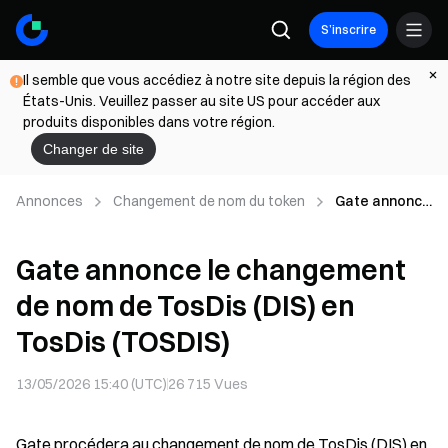
S’inscrire
Il semble que vous accédiez à notre site depuis la région des
États-Unis. Veuillez passer au site US pour accéder aux
produits disponibles dans votre région.
Changer de site
Annonces
Changement de nom du token
Gate annonce
le
changement
Gate annonce le changement
de nom de
TosDis (DIS)
de nom de TosDis (DIS) en
en TosDis
(TOSDIS)
TosDis (TOSDIS)
13/05/2026 15:40 (UTC)
26 715
Vues
Gate procédera au changement de nom de TosDis (DIS) en