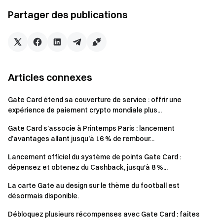
annuels
Partager des publications
Options de récompenses flexibles incluant BTC,
USDT, USDC et GT
Paiements globaux en ligne et hors ligne sans
interruption
Articles connexes
Transactions éligibles
Gate Card étend sa couverture de service : offrir une
expérience de paiement crypto mondiale plus...
Transactions incluses :
Gate Card s’associe à Printemps Paris : lancement
Dépenses éligibles effectuées avec Gate Card
d’avantages allant jusqu’à 16 % de rembour...
Transactions Apple Pay et Google Pay
Lancement officiel du système de points Gate Card :
dépensez et obtenez du Cashback, jusqu'à 8 %...
Transactions d’achat authentiques en ligne et hors
ligne
La carte Gate au design sur le thème du football est
désormais disponible.
Transactions exclues :
Débloquez plusieurs récompenses avec Gate Card : faites