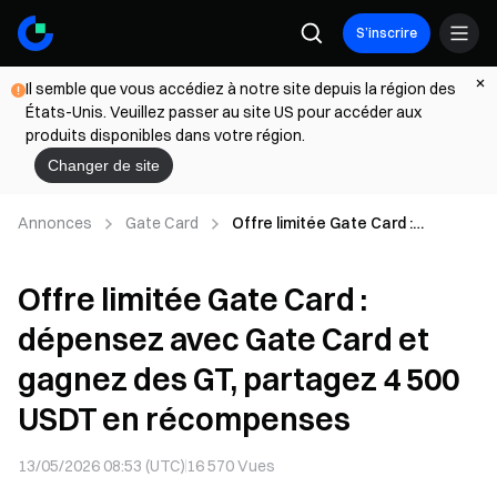
S’inscrire
Il semble que vous accédiez à notre site depuis la région des
États-Unis. Veuillez passer au site US pour accéder aux
produits disponibles dans votre région.
Changer de site
Annonces
Gate Card
Offre limitée Gate Card :
dépensez avec Gate Card et
gagnez des GT, partagez 4 500
Offre limitée Gate Card :
USDT en récompenses
dépensez avec Gate Card et
gagnez des GT, partagez 4 500
USDT en récompenses
13/05/2026 08:53 (UTC)
16 570
Vues