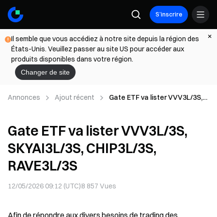
S’inscrire
Il semble que vous accédiez à notre site depuis la région des
États-Unis. Veuillez passer au site US pour accéder aux
produits disponibles dans votre région.
Changer de site
Annonces
Ajout récent
Gate ETF va lister VVV3L/3S,
SKYAI3L/3S, CHIP3L/3S,
RAVE3L/3S
Gate ETF va lister VVV3L/3S,
SKYAI3L/3S, CHIP3L/3S,
RAVE3L/3S
12/05/2026 09:12 (UTC)
8 857
Vues
Afin de répondre aux divers besoins de trading des