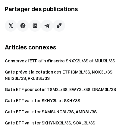
Partager des publications
Avertissement sur les risques
Les ETF comportent un risque élevé en raison de leur
mécanisme d'effet de levier intégré. Les fluctuations de prix
peuvent entraîner des gains ou des pertes importants. De
Articles connexes
plus, en raison des rééquilibrages programmés et
intrajournaliers, les rendements cumulés sur une période
Conservez l’ETF afin d’inscrire SNXX3L/3S et MUU3L/3S
donnée peuvent ne pas correspondre intégralement au
ratio d'effet de levier cible. Les ETF sont principalement
Gate prévoit la cotation des ETF IBM3L/3S, NOK3L/3S,
NBIS3L/3S, RKLB3L/3S
conçus pour le trading à court terme et ne conviennent pas
à une détention à long terme. Veuillez vous assurer de bien
Gate ETF pour coter TSM3L/3S, EWY3L/3S, DRAM3L/3S
comprendre les risques associés avant de trader.
Gate ETF va lister SKHY3L et SKHY3S
Gate ETF va lister SAMSUNG3L/3S, AMD3L/3S
Équipe Gate
Gate ETF va lister SKHYNIX3L/3S, SOXL3L/3S
12 mai 2026