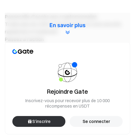
Passerelle d'accès aux cryptomonnaies
Tradez plus de 4,900 cryptomonnaies en toute sécurité,
En savoir plus
rapidement et facilement.
Passez à l'action
Inscrivez-vous
et gagnez jusqu'à 10 000 $ de récompenses
de bienvenue
Invitez des amis
et gagnez une commission de 40%.
Restez connecté
Visitez le site officiel de Gate
Téléchargez l'application Gate
Rejoindre Gate
Suivez-nous sur X (Twitter)
pour obtenir plus de bonus
Rejoignez notre communauté Telegram
pour discuter des
Inscrivez-vous pour recevoir plus de 10 000
récompenses en USDT
sujets d'actualité
Engagez-vous avec notre communauté mondiale
pour
S’inscrire
Se connecter
obtenir les dernières informations.
Transparence et sécurité