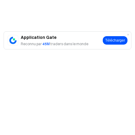
Application Gate
Télécharger
Reconnu par
45M
traders dans le monde
A propos
À propos de nous
Produits
Carrières
P2P