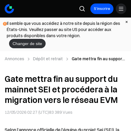
S’inscrire
Il semble que vous accédiez à notre site depuis la région des
États-Unis. Veuillez passer au site US pour accéder aux
produits disponibles dans votre région.
Changer de site
Annonces
Dépôt et retrait
Gate mettra fin au support
du mainnet SEI et
procédera à la migration
Gate mettra fin au support du
vers le réseau EVM
mainnet SEI et procédera à la
migration vers le réseau EVM
12/05/2026 02:27 (UTC)
83 389
Vues
Selon l’annonce officielle de l’équipe du projet Sei (SEI), la