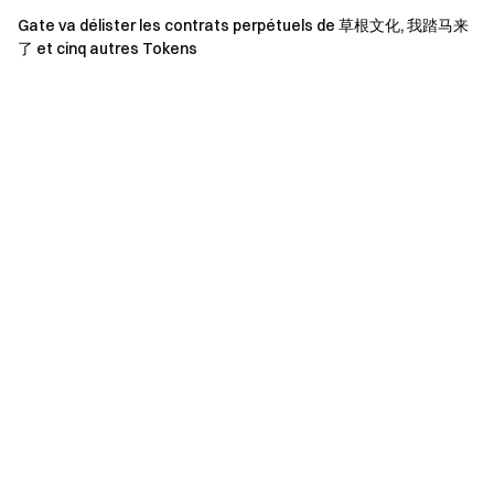
Gate va délister les contrats perpétuels de
草根文化
, 我踏马来
了 et cinq autres Tokens