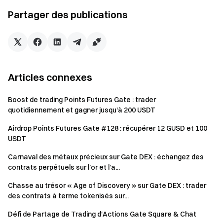
Partager des publications
Événement 3 : Sprint trading – Jusqu’à 500 GUSD
par utilisateur
Cagnotte de base :
Pendant l’événement, les
utilisateurs qui atteignent un volume de trading Spot
total de 1 000 $ sur les paires désignées partageront
Articles connexes
une cagnotte de 6 000 GUSD selon la proportion de leur
volume de trading. Chaque utilisateur peut gagner
Boost de trading Points Futures Gate : trader
jusqu’à 300 GUSD, distribués par ordre décroissant du
quotidiennement et gagner jusqu'à 200 USDT
volume de trading.
Airdrop Points Futures Gate #128 : récupérer 12 GUSD et 100
Cagnotte VIP :
Pendant l’événement, les utilisateurs
USDT
VIP5+ qui atteignent un volume de trading Spot total de
Carnaval des métaux précieux sur Gate DEX : échangez des
5 000 $ sur les paires désignées partageront une
contrats perpétuels sur l’or et l’a...
cagnotte de 4 000 GUSD selon la proportion de leur
Chasse au trésor « Age of Discovery » sur Gate DEX : trader
volume de trading. Chaque utilisateur peut gagner
des contrats à terme tokenisés sur...
jusqu’à 200 GUSD, distribués par ordre décroissant du
volume de trading et cumulables avec les récompenses
Défi de Partage de Trading d'Actions Gate Square & Chat