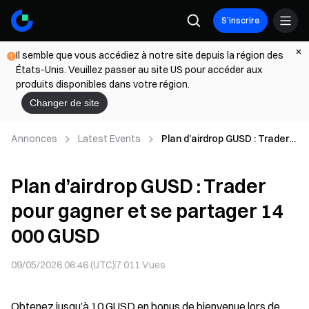
S’inscrire
Il semble que vous accédiez à notre site depuis la région des
États-Unis. Veuillez passer au site US pour accéder aux
produits disponibles dans votre région.
Changer de site
Annonces
Latest Events
Plan d’airdrop GUSD : Trader
pour gagner et se partager
14 000 GUSD
Plan d’airdrop GUSD : Trader
pour gagner et se partager 14
000 GUSD
09/05/2026 06:46 (UTC)
7 011
Vues
Obtenez jusqu’à 10 GUSD en bonus de bienvenue lors de