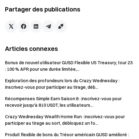
marché (veuillez consulter la page de rachat pour plus
Partager des publications
de détails). Le remboursement rapide est généralement
crédité dans les 5 minutes suivant votre demande,
tandis que le rachat standard sera crédité en J+3 après
la date de soumission.
Articles connexes
Calcul de l’APR max. :
APR max. = APR estimé + APR bonus
Bonus de nouvel utilisateur GUSD Flexible US Treasury, tour 23
: 100 % APR pour une durée limitée,...
L’APR max. n’est pas fixe et fluctue quotidiennement
selon les conditions du marché et la viabilité du produit.
Exploration des profondeurs lors du Crazy Wednesday :
inscrivez-vous pour participer au tirage, déb...
L’APR bonus et la majoration des intérêts font partie
du mécanisme de récompense permanent de la
Récompenses Simple Earn Saison 6 : inscrivez-vous pour
plateforme, distribués chaque jour sur les comptes
recevoir jusqu'à 810 USDT, les utilisateurs...
utilisateurs sous forme de tokens GT, offrant un APR
Crazy Wednesday Wealth Home Run : inscrivez-vous pour
supérieur pour certains montants de souscription. Les
participer au tirage au sort, débloquez un fo...
récompenses seront ajustées dynamiquement selon les
Produit flexible de bons du Trésor américain GUSD amélioré :
conditions du marché et distribuées jusqu’à épuisement.