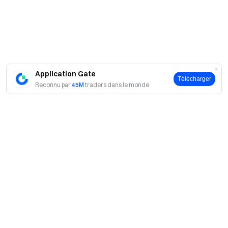
seront convertis en USDT/USDC au taux de 1:1 (des frais de
rachat s’appliquent). L’APR est ajusté dynamiquement en
fonction des revenus de l’écosystème Gate, des RWA
tokenisés et des stablecoins, reflétant les rendements
d’instruments réels tels que les bons du Trésor américain
Application Gate
tokenisés.
Télécharger
Reconnu par
45M
traders dans le monde
Comment participer au Minting de GUSD ?
Web : [Earn] - [Minting de GUSD]
App : [Earn] - [Minting de GUSD]
Remarques :
L’annonce officielle fait foi pour cet événement.
A propos
Seuls les nouveaux utilisateurs n’ayant jamais détenu
de positions spot GUSD et n’ayant jamais participé à la
À propos de nous
Produits
distribution d’intérêts du minting de GUSD ou aux