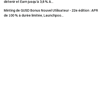
détenir et Earn jusqu’à 3,8 % A...
Données actualisées au 7 mai 2026 ; les taux
Minting de GUSD Bonus Nouvel Utilisateur - 22e édition : APR
effectifs sont ceux affichés sur la page de souscription.
de 100 % à durée limitée, Launchpoo...
À propos du Minting de GUSD :
GUSD est un produit d’investissement flexible à capital
protégé qui distribue des récompenses quotidiennement.
Ses rendements proviennent des revenus de l’écosystème
Gate, des trésoreries tokenisées ou autres RWA, et des
actifs à rendement adossés à des stablecoins — conçu
pour offrir des rendements relativement stables en
conditions de marché haussières ou baissières. Par ailleurs,
GUSD est entièrement négociable et peut être utilisé
comme collatéral.
Vous pouvez stakez des USDT/USDC pour mint des GUSD
en tant que certificat porteur de rendement. Il représente la
valeur de votre investissement mais ne confère pas la
propriété des actifs sous-jacents. Lors du rachat, les GUSD