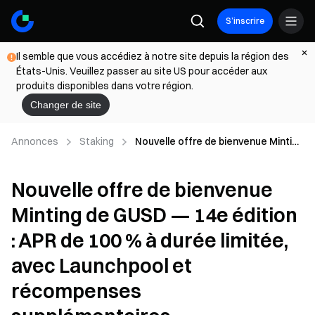
S’inscrire
Il semble que vous accédiez à notre site depuis la région des
États-Unis. Veuillez passer au site US pour accéder aux
produits disponibles dans votre région.
Changer de site
Annonces
Staking
Nouvelle offre de bienvenue Minting
de GUSD — 14e édition : APR de 100
% à durée limitée, avec Launchpool
Nouvelle offre de bienvenue
et récompenses supplémentaires
Minting de GUSD — 14e édition
: APR de 100 % à durée limitée,
avec Launchpool et
récompenses