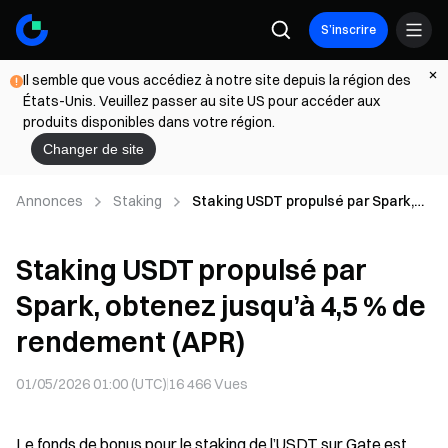
S’inscrire
Il semble que vous accédiez à notre site depuis la région des
États-Unis. Veuillez passer au site US pour accéder aux
produits disponibles dans votre région.
Changer de site
Annonces
Staking
Staking USDT propulsé par Spark,
obtenez jusqu’à 4,5 % de
rendement (APR)
Staking USDT propulsé par
Spark, obtenez jusqu’à 4,5 % de
rendement (APR)
01/05/2026 01:00 (UTC)
16 466
Vues
Le fonds de bonus pour le staking de l’USDT sur Gate est