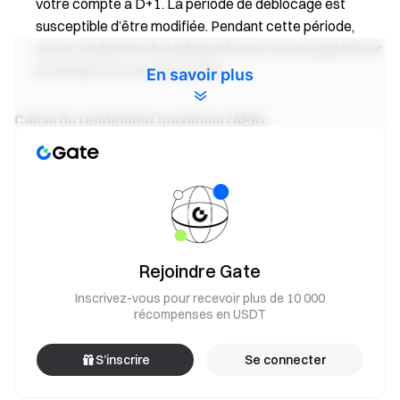
votre compte à D+1. La période de déblocage est
susceptible d’être modifiée. Pendant cette période,
aucun rendement de staking ni bonus ne sera généré sur
le montant en cours de rachat.
En savoir plus
Calcul du rendement maximum (APR) :
APR max. = APR estimé + APR bonus
L’APR max. n’est pas fixe et évoluera chaque jour en
fonction de la participation des utilisateurs au staking et
des récompenses générées.
L’APR bonus et le boost d’intérêts font partie du
Rejoindre Gate
mécanisme de récompense permanent de la
Inscrivez-vous pour recevoir plus de 10 000
plateforme, distribués sur les comptes des utilisateurs
récompenses en USDT
sous forme de tokens USDT, avec un APR plus élevé
pour certains montants de souscription. Les
S’inscrire
Se connecter
récompenses seront ajustées dynamiquement selon les
conditions du marché et distribuées jusqu’à épuisement.