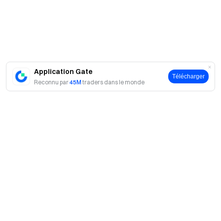
sujets d'actualité
Engagez-vous avec notre communauté mondiale
pour
obtenir les dernières informations.
Transparence et sécurité
Vérifiez notre preuve de réserves à 100 %
Application Gate
Télécharger
Reconnu par
45M
traders dans le monde
A propos
À propos de nous
Produits