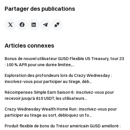
Données mises à jour au 1er mai 2026 ; les taux
Partager des publications
effectifs sont ceux affichés sur la page de souscription.
Remarques :
L’annonce officielle fait foi pour cet événement.
Articles connexes
Les utilisateurs situés au Royaume-Uni et dans
d’autres régions restreintes ne peuvent pas accéder à
Bonus de nouvel utilisateur GUSD Flexible US Treasury, tour 23
: 100 % APR pour une durée limitée,...
ce service (veuillez consulter l’
Accord utilisateur
pour
plus d’informations concernant les zones restreintes).
Exploration des profondeurs lors du Crazy Wednesday :
inscrivez-vous pour participer au tirage, déb...
Avertissement sur les risques : Les utilisateurs doivent
être conscients que le trading de cryptomonnaies est
Récompenses Simple Earn Saison 6 : inscrivez-vous pour
influencé par divers facteurs, notamment l’évolution du
recevoir jusqu'à 810 USDT, les utilisateurs...
marché et des politiques. Le marché est très volatil et
Crazy Wednesday Wealth Home Run : inscrivez-vous pour
les fluctuations de prix sont difficiles à prévoir. Veuillez
participer au tirage au sort, débloquez un fo...
être vigilant face aux risques du marché et opérer avec
Produit flexible de bons du Trésor américain GUSD amélioré :
prudence.