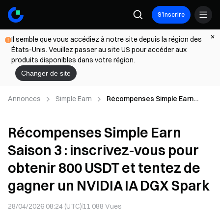
S’inscrire
Il semble que vous accédiez à notre site depuis la région des
États-Unis. Veuillez passer au site US pour accéder aux
produits disponibles dans votre région.
Changer de site
Annonces
Simple Earn
Récompenses Simple Earn
Saison 3 : inscrivez-vous pour
obtenir 800 USDT et tentez de
Récompenses Simple Earn
gagner un NVIDIA IA DGX Spark
Saison 3 : inscrivez-vous pour
obtenir 800 USDT et tentez de
gagner un NVIDIA IA DGX Spark
28/04/2026 08:24 (UTC)
11 088
Vues