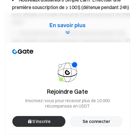
première souscription de ≥ 100 $ (détenue pendant 24h)
pour obtenir un Fonds d’essai du Dual Investment de 200
USDT.
En savoir plus
Souscription nette ≥ 1 000 $ (détenue pendant 24h)
pour obtenir un Fonds d’essai du Dual Investment de 100
USDT.
Souscription nette ≥ 5 000 $ (détenue pendant 24h)
pour obtenir un Fonds d’essai du Dual Investment de 200
USDT.
Souscription nette ≥ 10 000 $ (détenue pendant 24h)
Rejoindre Gate
pour obtenir un Fonds d’essai du Dual Investment de 300
USDT.
Inscrivez-vous pour recevoir plus de 10 000
récompenses en USDT
Événement 3 : Exclusivité VIP APR 2,5 % & NVIDIA DGX
Spark
S’inscrire
Se connecter
Éligibilité : Utilisateurs VIP 5–14