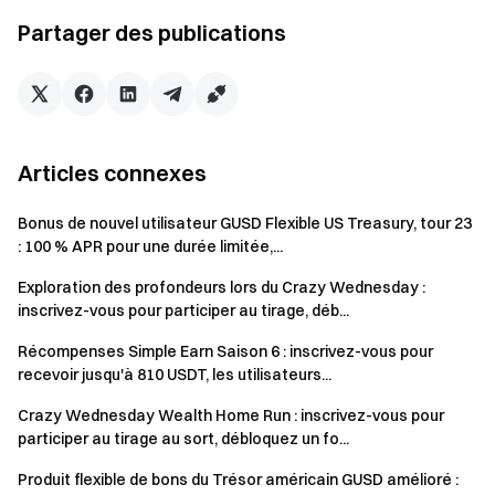
Simple Earn lance un produit exclusif VIP offrant un APR de
Partager des publications
2,5 %. Après inscription, les utilisateurs peuvent débloquer
des récompenses supplémentaires selon leur dépôt net et
le montant de souscription cumulée pendant l’événement,
avec une chance de remporter un NVIDIA DGX Spark. Les
récompenses sont distribuées selon le niveau le plus élevé
Articles connexes
atteint et ne sont pas cumulatives.
Souscrire maintenant
Bonus de nouvel utilisateur GUSD Flexible US Treasury, tour 23
: 100 % APR pour une durée limitée,...
Exploration des profondeurs lors du Crazy Wednesday :
inscrivez-vous pour participer au tirage, déb...
Récompenses Simple Earn Saison 6 : inscrivez-vous pour
recevoir jusqu'à 810 USDT, les utilisateurs...
Crazy Wednesday Wealth Home Run : inscrivez-vous pour
participer au tirage au sort, débloquez un fo...
Remarques
Produit flexible de bons du Trésor américain GUSD amélioré :
Les quotas de produits de l’événement sont limités et