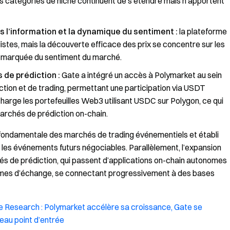
es catégories de niche continuent de s’étendre mais n’apportent
s l’information et la dynamique du sentiment :
la plateforme
istes, mais la découverte efficace des prix se concentre sur les
on marquée du sentiment du marché.
 de prédiction :
Gate a intégré un accès à Polymarket au sein
ction et de trading, permettant une participation via USDT
arge les portefeuilles Web3 utilisant USDC sur Polygon, ce qui
archés de prédiction on-chain.
té fondamentale des marchés de trading événementiels et établi
 les événements futurs négociables. Parallèlement, l’expansion
hés de prédiction, qui passent d’applications on-chain autonomes
èmes d’échange, se connectant progressivement à des bases
e Research : Polymarket accélère sa croissance, Gate se
eau point d’entrée