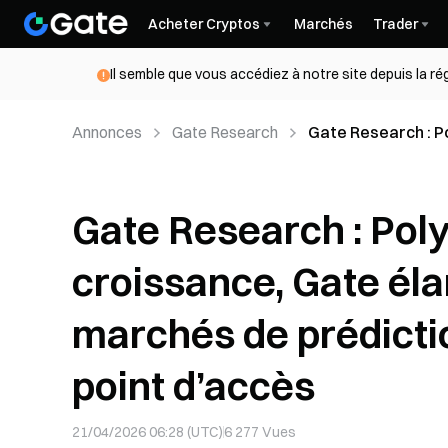
Acheter Cryptos
Marchés
Trader
Il semble que vous accédiez à notre site depuis la r
Annonces
Gate Research
Gate Research : P
offre sur les mar
Gate Research : Pol
croissance, Gate élar
marchés de prédicti
point d’accès
21/04/2026 06:28 (UTC)
6 277
Vues