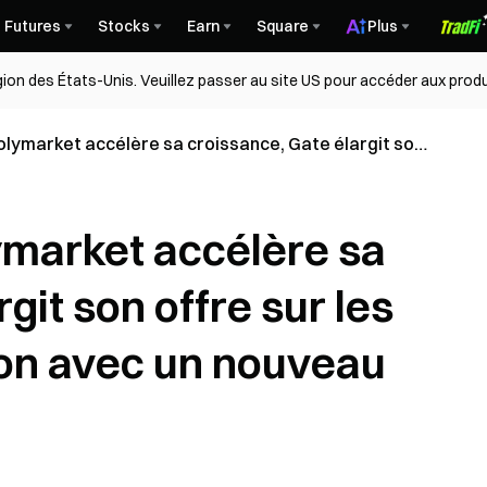
Futures
Stocks
Earn
Square
Plus
égion des États-Unis. Veuillez passer au site US pour accéder aux produ
olymarket accélère sa croissance, Gate élargit son
chés de prédiction avec un nouveau point d’accès
ymarket accélère sa
git son offre sur les
on avec un nouveau