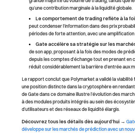
grande majorité du volume de trading, tandis que l
qu’une contribution marginale à la liquidité globale.
Le comportement de trading reflète à la foi
peut condenser l’information dans des prix probabil
périodes de forte attention, avec une amplificati
Gate accélère sa stratégie sur les marchés
de son app, proposant à la fois des modes de prédi
depuis les comptes d’échange tout en prenant en ch
réduit considérablement la barrière d’entrée aux m
Le rapport conclut que Polymarket a validé la viabili
une position distincte dans la cryptosphère en rendant
de Gate dans ce domaine illustre l’évolution des marc
à des modules produits intégrés au sein des écosyst
d’utilisateurs et des réseaux de liquidité élargis.
Découvrez tous les détails dès aujourd’hui
→
Gat
développe sur les marchés de prédiction avec un nouv