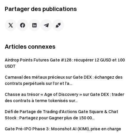
Partager des publications
Premium
30 $ GT
≥300
≥100
supérieur
Articles connexes
Airdrop Points Futures Gate #128 : récupérer 12 GUSD et 100
USDT
Premium
Carnaval des métaux précieux sur Gate DEX : échangez des
50 $ GT
≥500
≥120
étoile
contrats perpétuels sur l’or et l’a...
Chasse au trésor « Age of Discovery » sur Gate DEX : trader
des contrats à terme tokenisés sur...
Défi de Partage de Trading d'Actions Gate Square & Chat
Stock : Partagez pour Gagner plus de 150 00...
Premium
Gate Pré-IPO Phase 3 : Moonshot AI (KIMI), prise en charge
100 $ GT
≥1 000
≥200