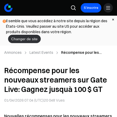
S’inscrire
Il semble que vous accédiez à notre site depuis la région des
États-Unis. Veuillez passer au site US pour accéder aux
produits disponibles dans votre région.
Changer de site
Annonces
Latest Events
Récompense pour les
nouveaux streamers sur
Gate Live: Gagnez jusquà 100
Récompense pour les
$ GT
nouveaux streamers sur Gate
Live: Gagnez jusquà 100 $ GT
01/04/2026 07:04 (UTC)
20 048
Vues
Nouvelles récompenses pour les nouveaux streamers