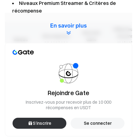
Niveaux Premium Streamer & Critères de
récompense
En savoir plus
Utilisateurs
Abonnés
Récompense
moyens
Niveau
Gate
en espèces
restant
Square
30s
Premium
10 $ GT
≥50
≥30
de base
Rejoindre Gate
Inscrivez-vous pour recevoir plus de 10 000
récompenses en USDT
S’inscrire
Se connecter
Premium
20 $ GT
≥100
≥50
avancé