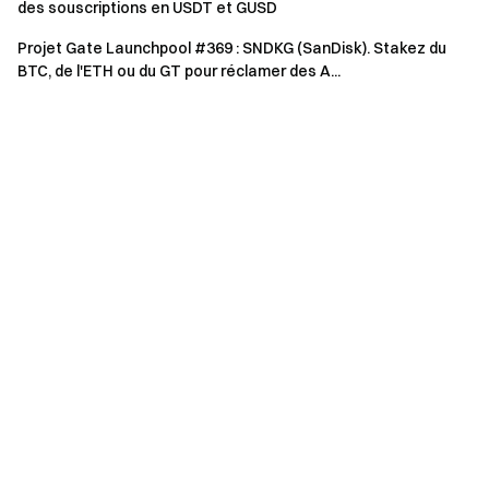
super
des souscriptions en USDT et GUSD
Projet Gate Launchpool #369 : SNDKG (SanDisk). Stakez du
BTC, de l'ETH ou du GT pour réclamer des A...
Remarque : Les récompenses en espèces sont attribuées
selon
le niveau le plus élevé atteint
et
ne sont pas
cumulables
.
Avantage 3 : Soutien des fans | Giveaways + Pluie
de Red Packets
Tous les streamers ayant réussi l’évaluation Premium
Streamer recevront également :
Quota de giveaway fans de 200 $
(10 fans au total,
voucher de position de 20 $ par fan)
Soutien officiel Pluie de Red Packets
pour les