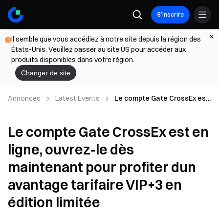
S’inscrire
Il semble que vous accédiez à notre site depuis la région des
États-Unis. Veuillez passer au site US pour accéder aux
produits disponibles dans votre région.
Changer de site
Annonces
Latest Events
Le compte Gate CrossEx est
en ligne, ouvrez-le dès
maintenant pour profiter dun
Le compte Gate CrossEx est en
avantage tarifaire VIP+3 en
édition limitée
ligne, ouvrez-le dès
maintenant pour profiter dun
avantage tarifaire VIP+3 en
édition limitée