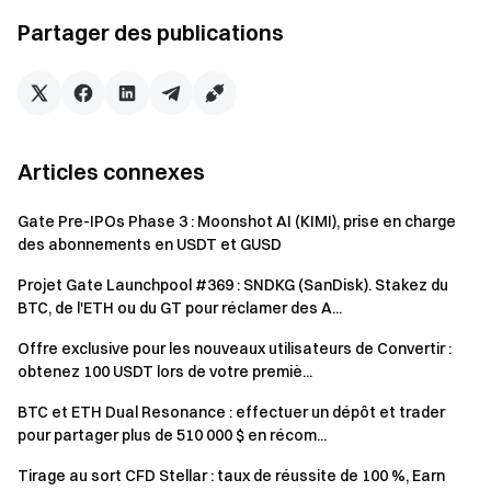
Partager des publications
VIP 10
0,0001
0,0003
VIP 11
0,00008
0,00028
VIP 12
0,00006
0,00026
Articles connexes
VIP 13
0,00005
0,00026
Gate Pre-IPOs Phase 3 : Moonshot AI (KIMI), prise en charge
VIP 14
0,00005
0,00026
des abonnements en USDT et GUSD
Projet Gate Launchpool #369 : SNDKG (SanDisk). Stakez du
VIP 15
0,00005
0,00026
BTC, de l'ETH ou du GT pour réclamer des A...
VIP 16
0,00005
0,00026
Offre exclusive pour les nouveaux utilisateurs de Convertir :
obtenez 100 USDT lors de votre premiè...
CrossEx – Spot
BTC et ETH Dual Resonance : effectuer un dépôt et trader
pour partager plus de 510 000 $ en récom...
Palier VIP
Maker
Taker
Tirage au sort CFD Stellar : taux de réussite de 100 %, Earn