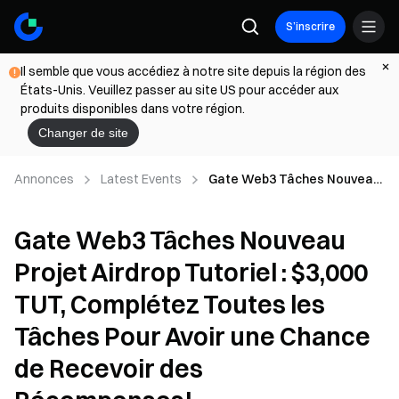
S’inscrire
Il semble que vous accédiez à notre site depuis la région des
États-Unis. Veuillez passer au site US pour accéder aux
produits disponibles dans votre région.
Changer de site
Annonces
Latest Events
Gate Web3 Tâches Nouveau
Projet Airdrop Tutoriel :
$3,000 TUT, Complétez
Gate Web3 Tâches Nouveau
Toutes les Tâches Pour Avoir
une Chance de Recevoir des
Projet Airdrop Tutoriel : $3,000
Récompenses!
TUT, Complétez Toutes les
Tâches Pour Avoir une Chance
de Recevoir des