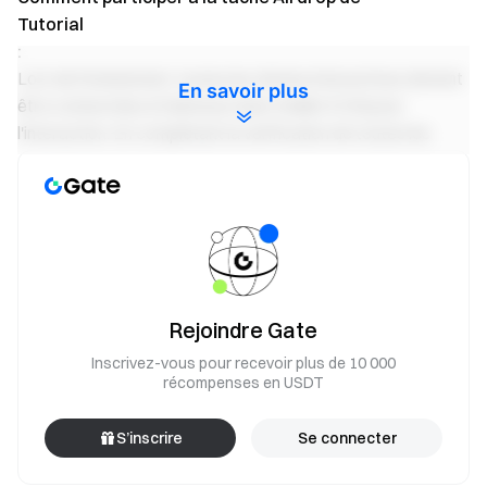
Tutorial
:
Lors de l'événement, toutes les tâches interactives doivent
En savoir plus
être connectées à l'adresse Gate Wallet EVM pour
l'interaction. En complétant la vérification de toutes les
tâches interactives, vous aurez la chance de recevoir des
récompenses d'airdrop!
Suivre les comptes des médias sociaux
Complétez les comptes de médias sociaux et retournez
aux tâches Gate Web3 pour vérification.
Remarque : Toutes les tâches de suivi des médias sociaux
Rejoindre Gate
doivent être terminées pour finaliser la vérification.
Inscrivez-vous pour recevoir plus de 10 000
récompenses en USDT
Augmentez la chance de recevoir des airdrops :
Suivez les comptes de médias sociaux Web3 de Gate
pour augmenter la chance de recevoir des airdrops.
S’inscrire
Se connecter
App: Accédez à l'application Web3 de Gate -> Zone de gain