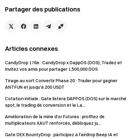
de coins -> Accédez à la page de la place des tâches ->
Partager des publications
Commencez à interagir.
Web: Accédez à la page de Gate -> Zone Web3 ->
Accédez à la page 'Airdrop - Airdrop de la place des
tâches' -> Commencez à interagir.
Articles connexes
CandyDrop 176e : CandyDrop x DappOS (DOS), Tradez et
invitez vos amis pour partager 1,500,000 DOS
Tirage au sort Convertir Phase 20 : Trader pour gagner
ANTFUN et jusqu'à 200 USDT
Cotation initiale : Gate listera DAPPOS (DOS) sur le marché
spot, le trading de conversion et le La...
Amélioration de la mine d’or Futures : profitez de
multiplicateurs XAUT renforcés, débloquez ju...
Gate DEX BountyDrop : participez à l’airdrop Beep IA et