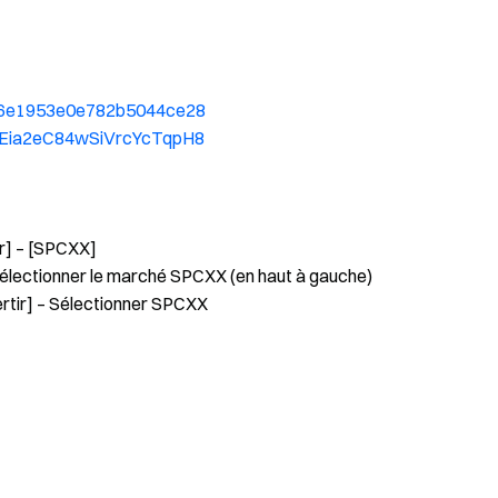
776e1953e0e782b5044ce28
WmEia2eC84wSiVrcYcTqpH8
er] – [SPCXX]
Sélectionner le marché SPCXX (en haut à gauche)
rtir] – Sélectionner SPCXX