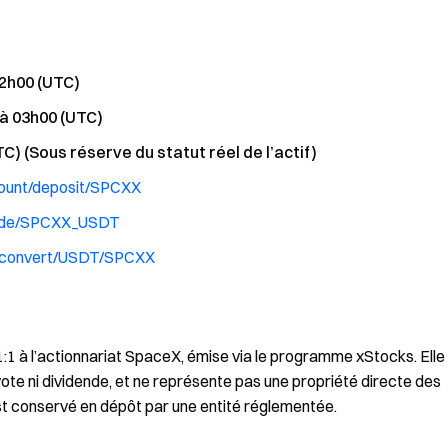
02h00 (UTC)
 à 03h00 (UTC)
TC) (Sous réserve du statut réel de l’actif)
ount/deposit/SPCXX
rade/SPCXX_USDT
m/convert/USDT/SPCXX
1 à l’actionnariat SpaceX, émise via le programme xStocks. Elle
vote ni dividende, et ne représente pas une propriété directe des
t conservé en dépôt par une entité réglementée.