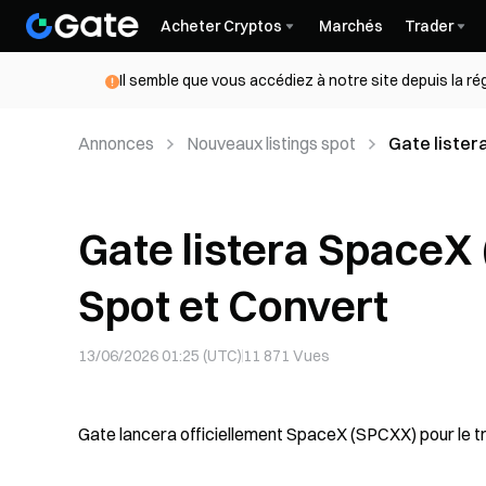
Acheter Cryptos
Marchés
Trader
Il semble que vous accédiez à notre site depuis la r
Annonces
Nouveaux listings spot
Gate lister
Gate listera SpaceX 
Spot et Convert
13/06/2026 01:25 (UTC)
11 871
Vues
Gate lancera officiellement SpaceX (SPCXX) pour le trad