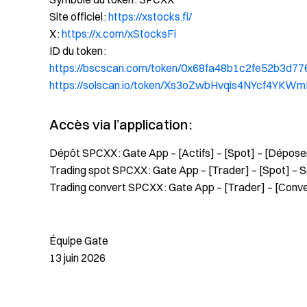
Site officiel :
https://xstocks.fi/
X :
https://x.com/xStocksFi
ID du token :
https://bscscan.com/token/0x68fa48b1c2fe52b3d
https://solscan.io/token/Xs3oZwbHvqis4NYcf4YK
Accès via l’application :
Dépôt SPCXX : Gate App – [Actifs] – [Spot] – [Dépos
Trading spot SPCXX : Gate App – [Trader] – [Spot] – 
Trading convert SPCXX : Gate App – [Trader] – [Conve
Équipe Gate
13 juin 2026