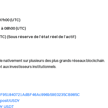
 07h00 (UTC)
, à 08h00 (UTC)
UTC) (Sous réserve de l’état réel de l’actif)
e nativement sur plusieurs des plus grands réseaux blockchain.
aux investisseurs institutionnels.
96F6eF951840721AdBF46Ac996b59E0235CB985C
eposit/USDY
SDY_USDT