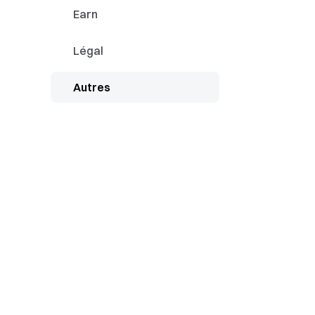
Comment lier/dél
Earn
Conseils pour un 
Légal
Autres