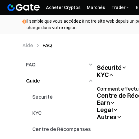
Acheter Cryptos
Marchés
Trader
E
Il semble que vous accédez à notre site web depuis un pa
charge dans votre région.
Aide
FAQ
FAQ
Sécurité
KYC
Comment ajouter l
blanche
Guide
Trading au Comptant &
Conversion
Comment effectuer
Centre de Ré
Dépôt et Retrait
Sécurité
Solutions pour le
Earn
Introduction to T
Légal
Guide de l’utilisa
KYC
Autres
Politique de gesti
Comment réinitial
Gate Voucher Ov
Comment trouver
personnaliser la 
Centre de Récompenses