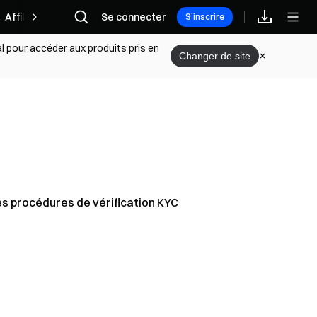
Affilié
Se connecter
S’inscrire
l pour accéder aux produits pris en
Changer de site
n à Passkey
s procédures de vérification KYC
nfigurer le code anti-hameçonnage
her Introduction
e conservation
tiver et désactiver Google Authenticator