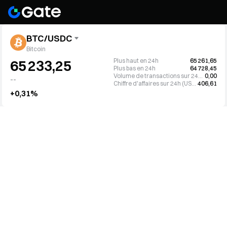
BTC/USDC
Bitcoin
Plus haut en 24h
65 261,65
65 233,25
Plus bas en 24h
64 728,45
Volume de transactions sur 24h (BTC)
0,00
--
Chiffre d'affaires sur 24h (USDC)
406,61
+0,31%