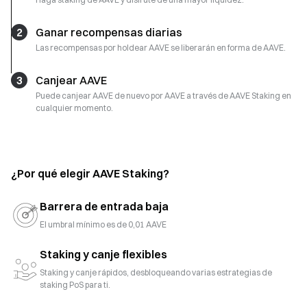
2
Ganar recompensas diarias
Las recompensas por holdear AAVE se liberarán en forma de AAVE.
3
Canjear AAVE
Puede canjear AAVE de nuevo por AAVE a través de AAVE Staking en
cualquier momento.
¿Por qué elegir AAVE Staking?
Barrera de entrada baja
El umbral mínimo es de 0,01 AAVE
Staking y canje flexibles
Staking y canje rápidos, desbloqueando varias estrategias de
staking PoS para ti.