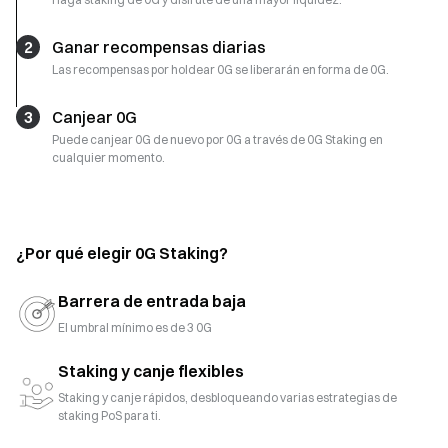
2
Ganar recompensas diarias
Las recompensas por holdear 0G se liberarán en forma de 0G.
3
Canjear 0G
Puede canjear 0G de nuevo por 0G a través de 0G Staking en
cualquier momento.
¿Por qué elegir 0G Staking?
Barrera de entrada baja
El umbral mínimo es de 3 0G
Staking y canje flexibles
Staking y canje rápidos, desbloqueando varias estrategias de
staking PoS para ti.