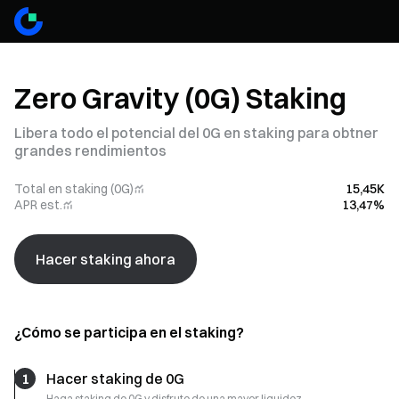
Zero Gravity (0G) Staking
Libera todo el potencial del 0G en staking para obtner
grandes rendimientos
Total en staking (0G)
15,45K
APR est.
13,47%
Hacer staking ahora
¿Cómo se participa en el staking?
1
Hacer staking de 0G
Haga staking de 0G y disfrute de una mayor liquidez.