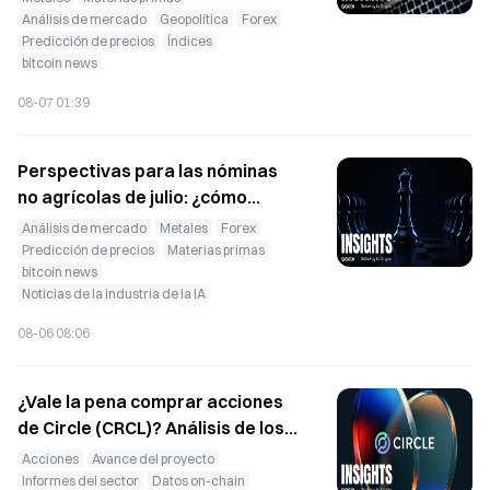
Análisis de mercado
Geopolítica
Forex
los precios del petróleo, el oro y
Predicción de precios
Índices
Bitcoin?
bitcoin news
08-07 01:39
Perspectivas para las nóminas
no agrícolas de julio: ¿cómo
afecta la reducción a la mitad del
Análisis de mercado
Metales
Forex
empleo registrado por ADP al
Predicción de precios
Materias primas
bitcoin news
dólar, los bonos del Tesoro de EE.
Noticias de la industria de la IA
UU., el oro y Bitcoin?
08-06 08:06
¿Vale la pena comprar acciones
de Circle (CRCL)? Análisis de los
resultados del segundo
Acciones
Avance del proyecto
trimestre: ¿podrán el
Informes del sector
Datos on-chain