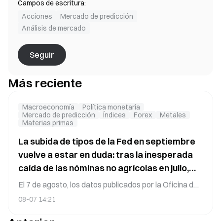
Campos de escritura:
Acciones
Mercado de predicción
Análisis de mercado
Seguir
Más reciente
Macroeconomía
Política monetaria
Mercado de predicción
Índices
Forex
Metales
Materias primas
La subida de tipos de la Fed en septiembre
vuelve a estar en duda: tras la inesperada
caída de las nóminas no agrícolas en julio,
¿cómo está reajustando sus precios el
El 7 de agosto, los datos publicados por la Oficina de
mercado de predicción?
Estadísticas Laborales de Estados Unidos dieron un
08-07 14:21
vuelco total a las expectativas del mercado. El
empleo no agrícola se redujo en 23.000 puestos en