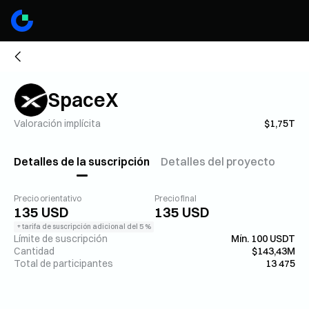
SpaceX
Valoración implícita
$1,75T
Detalles de la suscripción
Detalles del proyecto
Precio orientativo
Precio final
135 USD
135 USD
+ tarifa de suscripción adicional del 5 %
Límite de suscripción
Mín. 100 USDT
Cantidad
$143,43M
Total de participantes
13 475