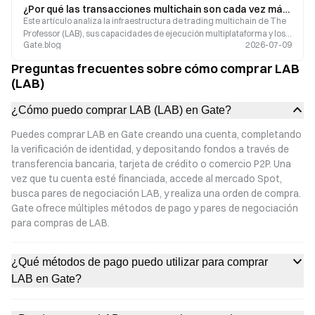
¿Por qué las transacciones multichain son cada vez más complejas? Cómo The Professor (LAB) aborda la fragmentación de liquidez
Este artículo analiza la infraestructura de trading multichain de The
Professor (LAB), sus capacidades de ejecución multiplataforma y los
Gate.blog
2026-07-09
datos de mercado.
Preguntas frecuentes sobre cómo comprar LAB
(LAB)
¿Cómo puedo comprar LAB (LAB) en Gate?
Puedes comprar LAB en Gate creando una cuenta, completando
la verificación de identidad, y depositando fondos a través de
transferencia bancaria, tarjeta de crédito o comercio P2P. Una
vez que tu cuenta esté financiada, accede al mercado Spot,
busca pares de negociación LAB, y realiza una orden de compra.
Gate ofrece múltiples métodos de pago y pares de negociación
para compras de LAB.
¿Qué métodos de pago puedo utilizar para comprar
LAB en Gate?