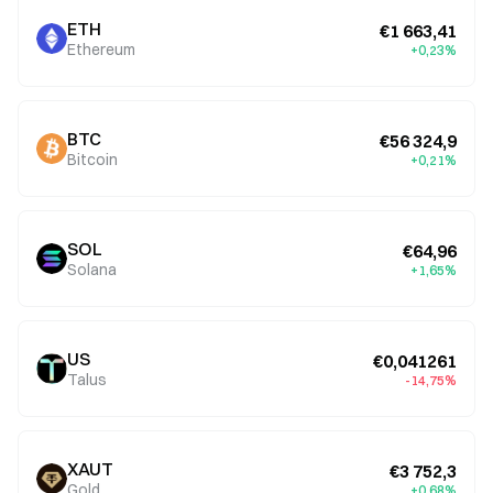
ETH
€1 663,41
Ethereum
+0,23%
BTC
€56 324,9
Bitcoin
+0,21%
SOL
€64,96
Solana
+1,65%
US
€0,041261
Talus
-14,75%
XAUT
€3 752,3
Gold
+0,68%