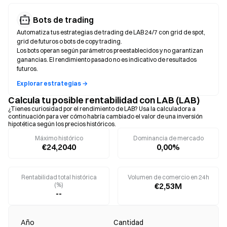
Bots de trading
Automatiza tus estrategias de trading de LAB 24/7 con grid de spot,
grid de futuros o bots de copy trading.
Los bots operan según parámetros preestablecidos y no garantizan
ganancias. El rendimiento pasado no es indicativo de resultados
futuros.
Explorar estrategias →
Calcula tu posible rentabilidad con LAB (LAB)
¿Tienes curiosidad por el rendimiento de LAB? Usa la calculadora a
continuación para ver cómo habría cambiado el valor de una inversión
hipotética según los precios históricos.
Máximo histórico
Dominancia de mercado
€24,2040
0,00%
Rentabilidad total histórica
Volumen de comercio en 24h
(%)
€2,53M
--
Año
Cantidad