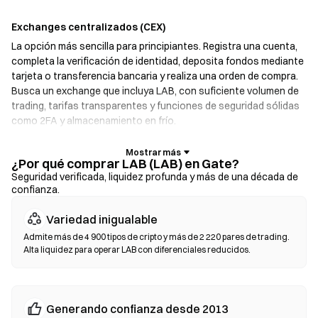
Exchanges centralizados (CEX)
La opción más sencilla para principiantes. Registra una cuenta,
completa la verificación de identidad, deposita fondos mediante
tarjeta o transferencia bancaria y realiza una orden de compra.
Busca un exchange que incluya LAB, con suficiente volumen de
trading, tarifas transparentes y funciones de seguridad sólidas
como 2FA y almacenamiento en frío.
Billeteras cripto
¿Por qué comprar LAB (LAB) en Gate?
Para usuarios que priorizan la autogestión. Las billeteras no
Seguridad verificada, liquidez profunda y más de una década de
confianza.
custodiadas te permiten mantener tus propias claves privadas e
intercambiar tokens directamente desde la interfaz de la
Variedad inigualable
billetera. Algunas billeteras también ofrecen una pasarela de
moneda fiat, que te permite comprar LAB con tarjeta de crédito
Admite más de 4 900 tipos de cripto y más de 2 220 pares de trading.
Alta liquidez para operar LAB con diferenciales reducidos.
sin pasar primero por un exchange. Asegúrate de respaldar bajo
seguro tu frase semilla y verifica las direcciones de los
contratos antes de confirmar cualquier transacción.
Generando confianza desde 2013