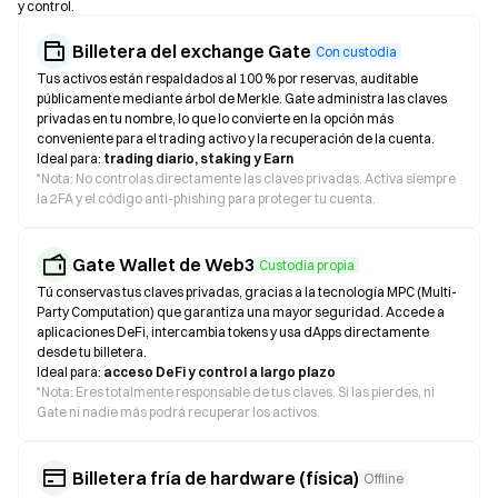
y control.
Billetera del exchange Gate
Con custodia
Tus activos están respaldados al 100 % por reservas, auditable
públicamente mediante árbol de Merkle. Gate administra las claves
privadas en tu nombre, lo que lo convierte en la opción más
conveniente para el trading activo y la recuperación de la cuenta.
Ideal para:
trading diario, staking y Earn
*
Nota: No controlas directamente las claves privadas. Activa siempre
la 2FA y el código anti-phishing para proteger tu cuenta.
Gate Wallet de Web3
Custodia propia
Tú conservas tus claves privadas, gracias a la tecnología MPC (Multi-
Party Computation) que garantiza una mayor seguridad. Accede a
aplicaciones DeFi, intercambia tokens y usa dApps directamente
desde tu billetera.
Ideal para:
acceso DeFi y control a largo plazo
*
Nota: Eres totalmente responsable de tus claves. Si las pierdes, ni
Gate ni nadie más podrá recuperar los activos.
Billetera fría de hardware (física)
Offline