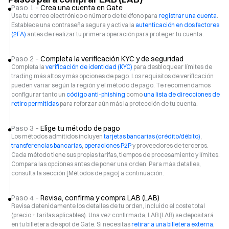
Paso 1 –
Crea una cuenta en Gate
Usa tu correo electrónico o número de teléfono para
registrar una cuenta
.
Establece una contraseña segura y activa la
autenticación en dos factores
(2FA)
antes de realizar tu primera operación para proteger tu cuenta.
Paso 2 –
Completa la verificación KYC y de seguridad
Completa la
verificación de identidad (KYC)
para desbloquear límites de
trading más altos y más opciones de pago. Los requisitos de verificación
pueden variar según la región y el método de pago. Te recomendamos
configurar tanto un
código anti-phishing
como
una lista de direcciones de
retiro permitidas
para reforzar aún más la protección de tu cuenta.
Paso 3 –
Elige tu método de pago
Los métodos admitidos incluyen
tarjetas bancarias (crédito/débito)
,
transferencias bancarias
,
operaciones P2P
y proveedores de terceros.
Cada método tiene sus propias tarifas, tiempos de procesamiento y límites.
Compara las opciones antes de poner una orden. Para más detalles,
consulta la sección [Métodos de pago] a continuación.
Paso 4 –
Revisa, confirma y compra LAB (LAB)
Revisa detenidamente los detalles de tu orden, incluido el coste total
(precio + tarifas aplicables). Una vez confirmada, LAB (LAB) se depositará
en tu billetera de spot de Gate. Si necesitas
retirar a una billetera externa
,