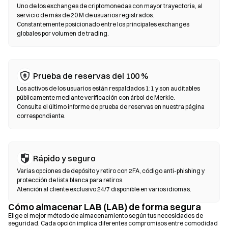
Exchanges descentralizados (DEX)
Uno de los exchanges de criptomonedas con mayor trayectoria, al
Opera de forma peer-to-peer (entre usuarios) sin intermediarios.
servicio de más de 20 M de usuarios registrados.
Los DEX usan contratos inteligentes para ejecutar intercambios
Constantemente posicionado entre los principales exchanges
globales por volumen de trading.
on-chain (en la cadena), sin necesidad de registro ni verificación
de identidad. Conecta una billetera compatible, selecciona el par
de tokens, establece la tolerancia de deslizamiento y confirma el
intercambio. Ten en cuenta que se aplican tarifas de gas y los
Prueba de reservas del 100 %
precios pueden variar respecto a los mercados centralizados
debido a la profundidad de liquidez. La mayoría de la actividad en
Los activos de los usuarios están respaldados 1:1 y son auditables
públicamente mediante verificación con árbol de Merkle.
DEX se realiza en cadenas compatibles con EVM, como
Consulta el último informe de prueba de reservas en nuestra página
Ethereum, BNB Chain y Polygon.
correspondiente.
Rápido y seguro
Varias opciones de depósito y retiro con 2FA, código anti-phishing y
protección de lista blanca para retiros.
Atención al cliente exclusivo 24/7 disponible en varios idiomas.
Cómo almacenar LAB (LAB) de forma segura
Elige el mejor método de almacenamiento según tus necesidades de
seguridad. Cada opción implica diferentes compromisos entre comodidad