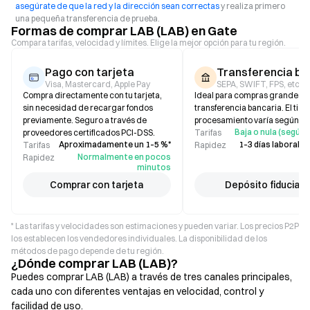
asegúrate de que la red y la dirección sean correctas
y realiza primero
una pequeña transferencia de prueba.
Formas de comprar LAB (LAB) en Gate
Compara tarifas, velocidad y límites. Elige la mejor opción para tu región.
Pago con tarjeta
Transferencia ba
Visa, Mastercard, Apple Pay
SEPA, SWIFT, FPS, etc.
Compra directamente con tu tarjeta,
Ideal para compras grandes 
sin necesidad de recargar fondos
transferencia bancaria. El tie
previamente. Seguro a través de
procesamiento varía según el
Baja o nula (según 
proveedores certificados PCI-DSS.
Tarifas
Aproximadamente un 1–5 %*
1–3 días laborabl
Tarifas
Rapidez
Normalmente en pocos
Rapidez
minutos
Comprar con tarjeta
Depósito fiduciari
* Las tarifas y velocidades son estimaciones y pueden variar. Los precios P2P
los establecen los vendedores individuales. La disponibilidad de los
métodos de pago depende de tu región.
¿Dónde comprar LAB (LAB)?
Puedes comprar LAB (LAB) a través de tres canales principales,
cada uno con diferentes ventajas en velocidad, control y
facilidad de uso.