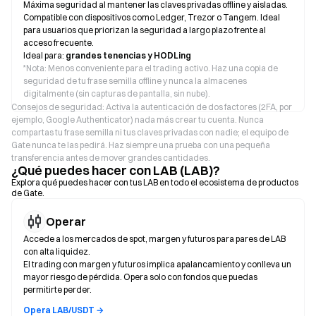
Máxima seguridad al mantener las claves privadas offline y aisladas.
Compatible con dispositivos como Ledger, Trezor o Tangem. Ideal
para usuarios que priorizan la seguridad a largo plazo frente al
acceso frecuente.
Ideal para:
grandes tenencias y HODLing
*
Nota: Menos conveniente para el trading activo. Haz una copia de
seguridad de tu frase semilla offline y nunca la almacenes
digitalmente (sin capturas de pantalla, sin nube).
Consejos de seguridad: Activa la autenticación de dos factores (2FA, por
ejemplo, Google Authenticator) nada más crear tu cuenta. Nunca
compartas tu frase semilla ni tus claves privadas con nadie; el equipo de
Gate nunca te las pedirá. Haz siempre una prueba con una pequeña
transferencia antes de mover grandes cantidades.
¿Qué puedes hacer con LAB (LAB)?
Explora qué puedes hacer con tus LAB en todo el ecosistema de productos
de Gate.
Operar
Accede a los mercados de spot, margen y futuros para pares de LAB
con alta liquidez.
El trading con margen y futuros implica apalancamiento y conlleva un
mayor riesgo de pérdida. Opera solo con fondos que puedas
permitirte perder.
Opera LAB/USDT →