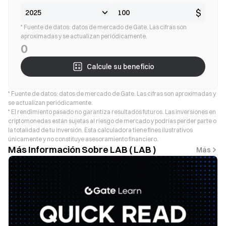
$
* Fuente de datos: datos de mercado de Gate. Las cifras son
aproximadas y se actualizan periódicamente.
0
Calcule su beneficio
* Fuente de datos: datos de mercado de Gate. Las cifras son aproximadas y
se actualizan periódicamente.
* El rendimiento pasado no garantiza resultados futuros. Las inversiones en
criptomonedas están sujetas al riesgo de mercado y podrías perder parte o
la totalidad de tu inversión. Esta calculadora tiene fines ilustrativos
únicamente y no constituye asesoramiento financiero.
Más Información Sobre LAB ( LAB )
Más