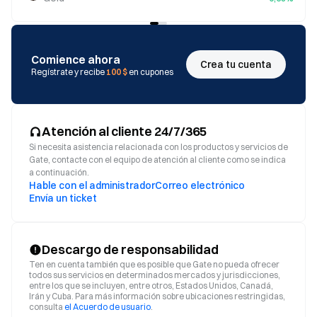
Comience ahora
Crea tu cuenta
Regístrate y recibe
100 $
en cupones
Atención al cliente 24/7/365
Si necesita asistencia relacionada con los productos y servicios de
Gate, contacte con el equipo de atención al cliente como se indica
a continuación.
Hable con el administrador
Correo electrónico
Envía un ticket
Descargo de responsabilidad
Ten en cuenta también que es posible que Gate no pueda ofrecer
todos sus servicios en determinados mercados y jurisdicciones,
entre los que se incluyen, entre otros, Estados Unidos, Canadá,
Irán y Cuba. Para más información sobre ubicaciones restringidas,
consulta
el Acuerdo de usuario
.