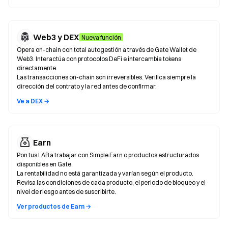
Web3 y DEX
Nueva función
Opera on-chain con total autogestión a través de Gate Wallet de
Web3. Interactúa con protocolos DeFi e intercambia tokens
directamente.
Las transacciones on-chain son irreversibles. Verifica siempre la
dirección del contrato y la red antes de confirmar.
Ve a DEX →
Earn
Pon tus LAB a trabajar con Simple Earn o productos estructurados
disponibles en Gate.
La rentabilidad no está garantizada y varían según el producto.
Revisa las condiciones de cada producto, el periodo de bloqueo y el
nivel de riesgo antes de suscribirte.
Ver productos de Earn →