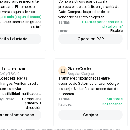
mpras grandes mediante
Compra a otros usuarios con la
bancaria. El tiempo de
protección de depósito en garantía de
 varía según el banco.
Gate. Compara los precios de los
ja o nula (según el banco)
vendedores antes de operar.
–3 días laborables (puede
0 tarifas por operar en la
Tarifas
variar)
plataforma*
Flexible
Límite
sito fiduciario
Opera en P2P
ito on-chain
GateCode
C20 y TRC20
Regalar/Canjear
 desde billeteras
Transfiere criptomonedas entre
hanges. Verifica la red y
usuarios de Gate mediante un código
ntes de enviar.
de canje. Sin tarifas, sin necesidad de
mpatibilidad multicadena
dirección.
Comprueba
Sin coste
seguridad
Tarifas
primero la
Instantáneo
Rapidez
dirección
ar criptomonedas
Canjear
cios P2P los establecen los vendedores individuales. La disponibilidad de los