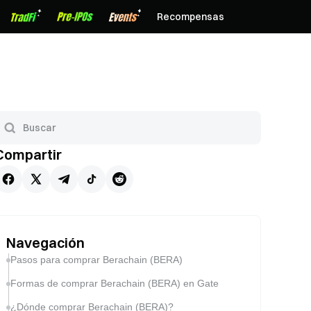
Recompensas
Compartir
Navegación
Pasos para comprar Berachain (BERA)
Formas de comprar Berachain (BERA) en Gate
¿Dónde comprar Berachain (BERA)?