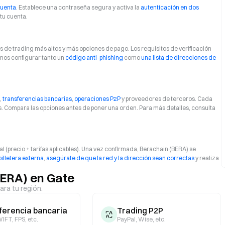
cuenta
. Establece una contraseña segura y activa la
autenticación en dos
tu cuenta.
 de trading más altos y más opciones de pago. Los requisitos de verificación
mos configurar tanto un
código anti-phishing
como
una lista de direcciones de
,
transferencias bancarias
,
operaciones P2P
y proveedores de terceros. Cada
es. Compara las opciones antes de poner una orden. Para más detalles, consulta
al (precio + tarifas aplicables). Una vez confirmada, Berachain (BERA) se
billetera externa
,
asegúrate de que la red y la dirección sean correctas
y realiza
ERA) en Gate
ara tu región.
ferencia bancaria
Trading P2P
IFT, FPS, etc.
PayPal, Wise, etc.