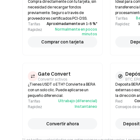
Compra directamente con tu tarjeta, sin
Ideal para co
necesidad de recargar fondos
transferencia 
previamente. Seguro a través de
procesamiento
Ba
proveedores certificados PCI-DSS.
Tarifas
Aproximadamente un 1–5 %*
1
Tarifas
Rapidez
Normalmente en pocos
Rapidez
minutos
Comprar con tarjeta
Depó
Gate Convert
Depós
Convertir activos
BTC, ER
¿Tienes USDT o ETH? Convierte a BERA
Deposita BERA
con un solo clic. Puede aplicarse un
externas o exc
pequeño diferencial.
la dirección a
Ultrabajo (diferencial)
Co
Tarifas
Red
Instantáneo
Rapidez
Consejos de 
Convertir ahora
Deposit
* Las tarifas y velocidades son estimaciones y pueden variar. Los pre