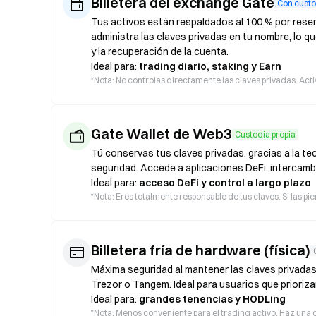
Billetera del exchange Gate
Con custo
Tus activos están respaldados al 100 % por reser
administra las claves privadas en tu nombre, lo qu
y la recuperación de la cuenta.
Ideal para:
trading diario, staking y Earn
*
Nota: No controlas directamente las claves privadas. Acti
Gate Wallet de Web3
Custodia propia
Tú conservas tus claves privadas, gracias a la t
seguridad. Accede a aplicaciones DeFi, intercamb
Ideal para:
acceso DeFi y control a largo plazo
*
Nota: Eres totalmente responsable de tus claves. Si las pi
Billetera fría de hardware (física)
Máxima seguridad al mantener las claves privadas
Trezor o Tangem. Ideal para usuarios que prioriza
Ideal para:
grandes tenencias y HODLing
*
Nota: Menos conveniente para el trading activo. Haz una c