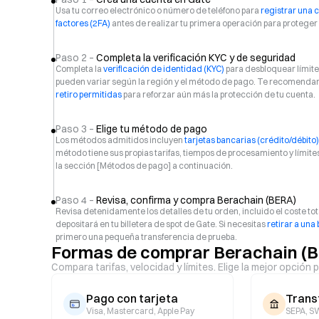
Usa tu correo electrónico o número de teléfono para
registrar una 
factores (2FA)
antes de realizar tu primera operación para proteger 
Paso 2 –
Completa la verificación KYC y de seguridad
Completa la
verificación de identidad (KYC)
para desbloquear límites
pueden variar según la región y el método de pago. Te recomenda
retiro permitidas
para reforzar aún más la protección de tu cuenta.
Paso 3 –
Elige tu método de pago
Los métodos admitidos incluyen
tarjetas bancarias (crédito/débito)
método tiene sus propias tarifas, tiempos de procesamiento y límit
la sección [Métodos de pago] a continuación.
Paso 4 –
Revisa, confirma y compra Berachain (BERA)
Revisa detenidamente los detalles de tu orden, incluido el coste tot
depositará en tu billetera de spot de Gate. Si necesitas
retirar a una 
primero una pequeña transferencia de prueba.
Formas de comprar Berachain (B
Compara tarifas, velocidad y límites. Elige la mejor opción p
Pago con tarjeta
Trans
Visa, Mastercard, Apple Pay
SEPA, SW