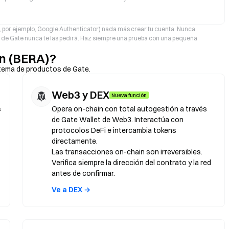
A, por ejemplo, Google Authenticator) nada más crear tu cuenta. Nunca
po de Gate nunca te las pedirá. Haz siempre una prueba con una pequeña
n (BERA)?
tema de productos de Gate.
Web3 y DEX
Nueva función
s
Opera on-chain con total autogestión a través
de Gate Wallet de Web3. Interactúa con
protocolos DeFi e intercambia tokens
directamente.
Las transacciones on-chain son irreversibles.
Verifica siempre la dirección del contrato y la red
antes de confirmar.
Ve a DEX →