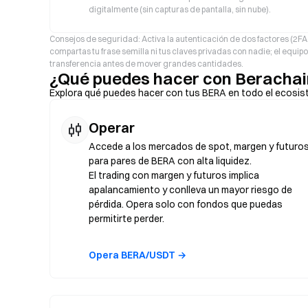
digitalmente (sin capturas de pantalla, sin nube).
Consejos de seguridad: Activa la autenticación de dos factores (2F
compartas tu frase semilla ni tus claves privadas con nadie; el equi
transferencia antes de mover grandes cantidades.
¿Qué puedes hacer con Berachai
Explora qué puedes hacer con tus BERA en todo el ecosis
Operar
Accede a los mercados de spot, margen y futuro
para pares de BERA con alta liquidez.
El trading con margen y futuros implica
apalancamiento y conlleva un mayor riesgo de
pérdida. Opera solo con fondos que puedas
permitirte perder.
Opera BERA/USDT →