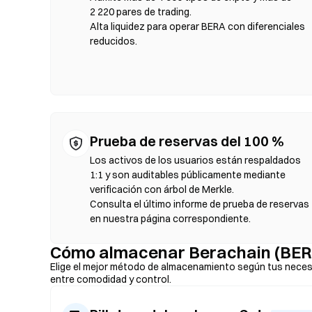
selecciona el par de tokens, establece la tolerancia de de
2 220 pares de trading.
tarifas de gas y los precios pueden variar respecto a los 
Alta liquidez para operar BERA con diferenciales
mayoría de la actividad en DEX se realiza en cadenas com
reducidos.
Prueba de reservas del 100 %
Los activos de los usuarios están respaldados
1:1 y son auditables públicamente mediante
verificación con árbol de Merkle.
Consulta el último informe de prueba de reservas
en nuestra página correspondiente.
Cómo almacenar Berachain (BER
Elige el mejor método de almacenamiento según tus neces
entre comodidad y control.