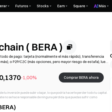
erar
Futuros
Stocks
Earn
Square
Más
hain ( BERA )
todo de pago: tarjeta (normalmente el más rápido), transferencia
r más), o P2P/C2C (más opciones, pero mayor riesgo de estafa), luego
completa el KYC si es necesario y protege tu cuenta con 2FA. La
samiento varían según la región y el proveedor.
0,1370
-1,00%
Comprar BERA ahora
e tu inversión puede subir o bajar, lo que podría hacerte perder todo tu capital.
 Gate no se hace responsable de ninguna pérdida que puedas sufrir como
(BERA)