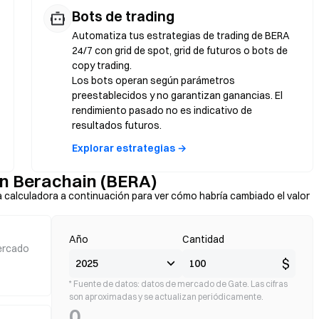
Bots de trading
Automatiza tus estrategias de trading de BERA
24/7 con grid de spot, grid de futuros o bots de
copy trading.
Los bots operan según parámetros
preestablecidos y no garantizan ganancias. El
rendimiento pasado no es indicativo de
resultados futuros.
Explorar estrategias →
con Berachain (BERA)
a calculadora a continuación para ver cómo habría cambiado el valor
Año
Cantidad
ercado
$
* Fuente de datos: datos de mercado de Gate. Las cifras
son aproximadas y se actualizan periódicamente.
0