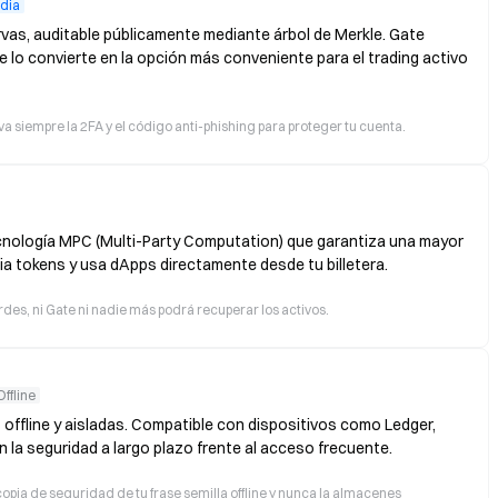
dia
vas, auditable públicamente mediante árbol de Merkle. Gate
e lo convierte en la opción más conveniente para el trading activo
va siempre la 2FA y el código anti-phishing para proteger tu cuenta.
ecnología MPC (Multi-Party Computation) que garantiza una mayor
ia tokens y usa dApps directamente desde tu billetera.
erdes, ni Gate ni nadie más podrá recuperar los activos.
Offline
 offline y aisladas. Compatible con dispositivos como Ledger,
n la seguridad a largo plazo frente al acceso frecuente.
opia de seguridad de tu frase semilla offline y nunca la almacenes