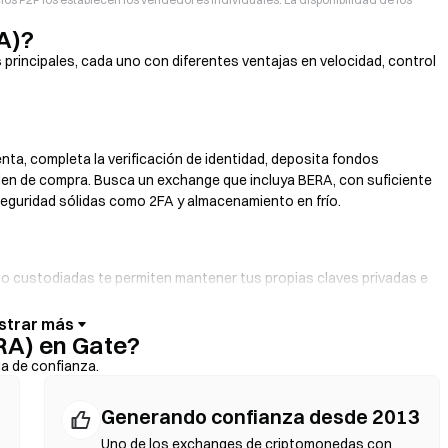
A)?
principales, cada uno con diferentes ventajas en velocidad, control
enta, completa la verificación de identidad, deposita fondos
rden de compra. Busca un exchange que incluya BERA, con suficiente
seguridad sólidas como 2FA y almacenamiento en frío.
s no custodiadas te permiten mantener tus propias claves privadas e
illetera. Algunas billeteras también ofrecen una pasarela de moneda
sin pasar primero por un exchange. Asegúrate de respaldar bajo
RA) en Gate?
ontratos antes de confirmar cualquier transacción.
da de confianza.
Generando confianza desde 2013
iarios. Los DEX usan contratos inteligentes para ejecutar
stro ni verificación de identidad. Conecta una billetera compatible,
Uno de los exchanges de criptomonedas con