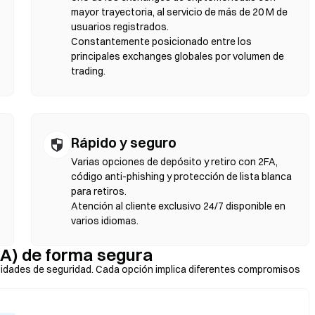
slizamiento y confirma el intercambio. Ten en cuenta que se aplican
mayor trayectoria, al servicio de más de 20 M de
mercados centralizados debido a la profundidad de liquidez. La
usuarios registrados.
patibles con EVM, como Ethereum, BNB Chain y Polygon.
Constantemente posicionado entre los
principales exchanges globales por volumen de
trading.
Rápido y seguro
Varias opciones de depósito y retiro con 2FA,
código anti-phishing y protección de lista blanca
para retiros.
Atención al cliente exclusivo 24/7 disponible en
varios idiomas.
A) de forma segura
idades de seguridad. Cada opción implica diferentes compromisos