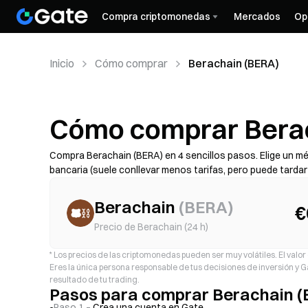
Compra criptomonedas
Mercados
Op
Inicio
Cómo comprar
Berachain (BERA)
Cómo comprar Berac
Compra Berachain (BERA) en 4 sencillos pasos. Elige un mé
bancaria (suele conllevar menos tarifas, pero puede tarda
revisa el coste total (tarifa del proveedor + diferencial), 
disponibilidad, los límites, las tarifas y el tiempo de proce
Berachain
(
BERA
)
€
Precio de Berachain (24 h)
*
Los precios de las criptomonedas pueden ser muy volátiles. El valor d
Eres la única persona responsable de tus decisiones de inversión y
resultado de tu trading.
Pasos para comprar Berachain 
Paso 1 –
Crea una cuenta en Gate