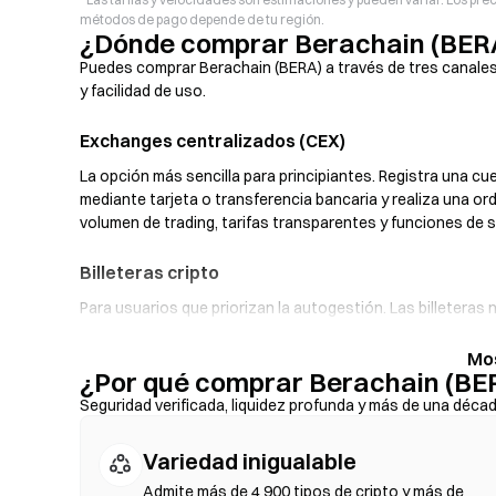
métodos de pago depende de tu región.
¿Dónde comprar Berachain (BER
Puedes comprar Berachain (BERA) a través de tres canales 
y facilidad de uso.
Exchanges centralizados (CEX)
La opción más sencilla para principiantes. Registra una cu
mediante tarjeta o transferencia bancaria y realiza una o
volumen de trading, tarifas transparentes y funciones de 
Billeteras cripto
Para usuarios que priorizan la autogestión. Las billetera
intercambiar tokens directamente desde la interfaz de la b
fiat, que te permite comprar BERA con tarjeta de crédito 
¿Por qué comprar Berachain (BE
seguro tu frase semilla y verifica las direcciones de los c
Seguridad verificada, liquidez profunda y más de una déca
Exchanges descentralizados (DEX)
Variedad inigualable
Opera de forma peer-to-peer (entre usuarios) sin intermed
intercambios on-chain (en la cadena), sin necesidad de regi
Admite más de 4 900 tipos de cripto y más de