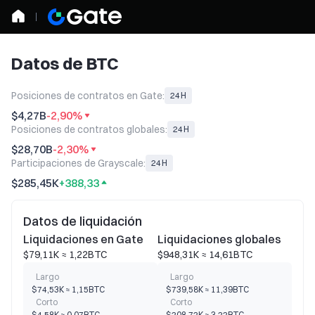
Datos de BTC
Posiciones de contratos en Gate:
24H
$4,27B
-2,90%
Posiciones de contratos globales:
24H
$28,70B
-2,30%
Participaciones de Grayscale:
24H
$285,45K
+388,33
Datos de liquidación
Liquidaciones en Gate
Liquidaciones globales
$79,11K ≈ 1,22BTC
$948,31K ≈ 14,61BTC
Largo
Largo
$74,53K ≈ 1,15BTC
$739,58K ≈ 11,39BTC
Corto
Corto
$4,58K ≈ 0,07BTC
$208,72K ≈ 3,22BTC