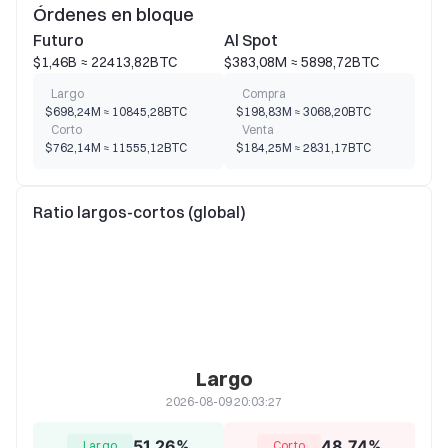
Órdenes en bloque
Futuro
Al Spot
$1,46B ≈ 22413,82BTC
$383,08M ≈ 5898,72BTC
Largo
Compra
$698,24M ≈ 10845,28BTC
$198,83M ≈ 3068,20BTC
Corto
Venta
$762,14M ≈ 11555,12BTC
$184,25M ≈ 2831,17BTC
Ratio largos-cortos (global)
Largo
2026-08-09 20:03:27
51,26%
48,74%
Largo
Corto