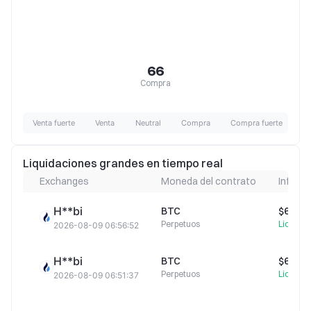
66
Compra
Venta fuerte
Venta
Neutral
Compra
Compra fuerte
Liquidaciones grandes en tiempo real
Exchanges
Moneda del contrato
Info de
H**bi
BTC
$64 73
Perpetuos
Liquida
2026-08-09 06:56:52
H**bi
BTC
$64 75
Perpetuos
Liquida
2026-08-09 06:51:37