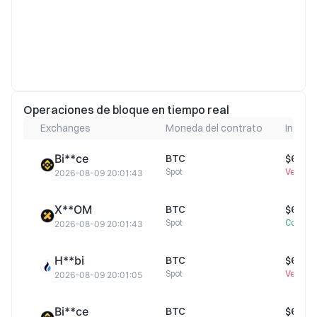
Operaciones de bloque en tiempo real
Exchanges
Moneda del contrato
Info d
Bi**ce
BTC
$64 94
Spot
Venta
2026-08-09 20:01:43
X**OM
BTC
$64 94
Spot
Compra
2026-08-09 20:01:43
H**bi
BTC
$64 96
Spot
Venta
2026-08-09 20:01:05
Bi**ce
BTC
$64 95