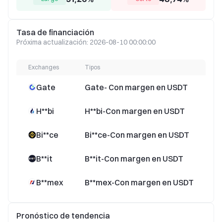
Tasa de financiación
Próxima actualización: 2026-08-10 00:00:00
Exchanges
Tipos
Tasa
Gate
Gate- Con margen en USDT
H**bi
H**bi-Con margen en USDT
Bi**ce
Bi**ce-Con margen en USDT
B**it
B**it-Con margen en USDT
B**mex
B**mex-Con margen en USDT
1
Pronóstico de tendencia