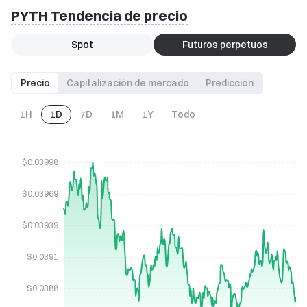
PYTH Tendencia de precio
Spot
Futuros perpetuos
Precio
Capitalización de mercado
Predicción
1H
1D
7D
1M
1Y
Todo