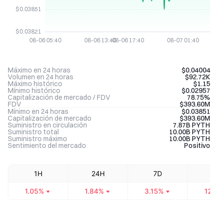
Máximo en 24 horas
$0.04004
Volumen en 24 horas
$92.72K
Máximo histórico
$1.15
Mínimo histórico
$0.02957
Capitalización de mercado / FDV
78.75%
FDV
$393.60M
Mínimo en 24 horas
$0.03851
Capitalización de mercado
$393.60M
Suministro en circulación
7.87B PYTH
Suministro total
10.00B PYTH
Suministro máximo
10.00B PYTH
Sentimiento del mercado
Positivo
1H
24H
7D
3
1.05%
1.84%
3.15%
12.