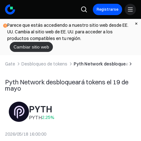
Registrarse
Parece que estás accediendo a nuestro sitio web desde EE.
UU. Cambia al sitio web de EE. UU. para acceder a los
productos compatibles en tu región.
Cambiar sitio web
Gate
Desbloqueo de tokens
Pyth Network desbloqueará tok
Pyth Network desbloqueará tokens el 19 de
mayo
PYTH
PYTH
2.25
%
2026/05/18 16:00:00