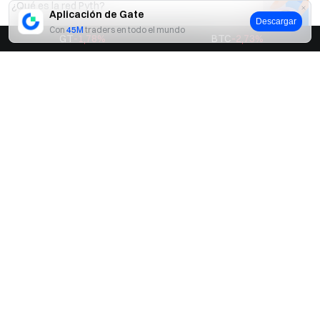
¿Qué es la red Pyth?
Aplicación de Gate
Descargar
Con
45M
traders en todo el mundo
GT
-1,78
%
BTC
-2,73
%
Previsión de precio de Pyth Network (PYTH): Análisis
actualizado de tendencias para septiembre de 2025
¿Qué es Pyth Network (PYTH)? Un análisis detallado
de su mecanismo de oráculo en tiempo real y el
ecosistema de red de datos on-chain
Eliminación de MEV: Nuevo producto de Pyth Network,
Express Relay
Explicación detallada del nuevo producto Express
Relay de la red Pyth