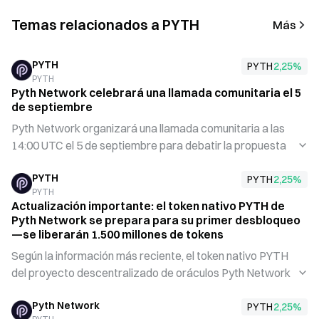
Temas relacionados a PYTH
Más
PYTH
PYTH
2,25
%
PYTH
Pyth Network celebrará una llamada comunitaria el 5
de septiembre
Pyth Network organizará una llamada comunitaria a las
14:00 UTC el 5 de septiembre para debatir la propuesta
de transición de la red a su segunda fase. En la reunión se
PYTH
presentará el nuevo modelo de suscripción y se explicará
PYTH
2,25
%
PYTH
el mecanismo mediante el cual la DAO asigna valor a la
Actualización importante: el token nativo PYTH de
comunidad. Pyth Network es un proyecto de oráculo de
Pyth Network se prepara para su primer desbloqueo
datos descentralizado diseñado para proporcionar datos
—se liberarán 1.500 millones de tokens
de mercado de alta precisión. En la evolución de Web3, los
Según la información más reciente, el token nativo PYTH
oráculos de datos son un componente esencial,
del proyecto descentralizado de oráculos Pyth Network
proporcionando soporte de datos fiable para los
se acerca a su primer desbloqueo significativo. El evento
contratos inteligentes.
Pyth Network
está programado para el 20 de noviembre a las 22:00, con
PYTH
2,25
%