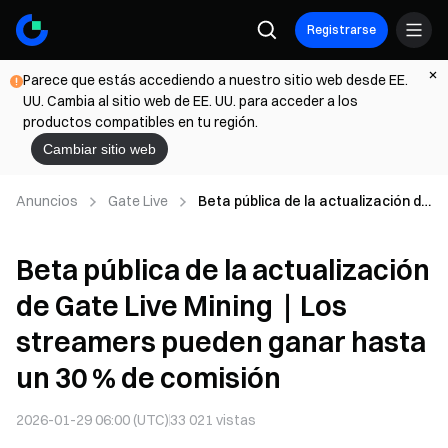
Registrarse
Parece que estás accediendo a nuestro sitio web desde EE.
UU. Cambia al sitio web de EE. UU. para acceder a los
productos compatibles en tu región.
Cambiar sitio web
Anuncios
Gate Live
Beta pública de la actualización de
Gate Live Mining｜Los streamers
pueden ganar hasta un 30 % de
Beta pública de la actualización
comisión
de Gate Live Mining｜Los
streamers pueden ganar hasta
un 30 % de comisión
2026-01-29 06:00 (UTC)
33 021
vistas