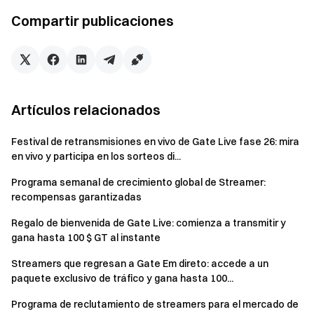
Compartir publicaciones
V. Sistema de bonificación semanal por tareas
(por tiempo limitado)
Tareas de retransmisión:
Retransmitir 6 días a la
semana o realizar 10 sesiones →
+4 %
Artículos relacionados
Tareas de interacción:
≥200 comentaristas activos
o ≥200 nuevos seguidores →
+2 %
Festival de retransmisiones en vivo de Gate Live fase 26: mira
Tareas de trading:
100 usuarios operando durante
en vivo y participa en los sorteos di...
las retransmisiones o ≥5 000 USDT en tarifas netas de
Programa semanal de crecimiento global de Streamer:
trading →
+4 %
recompensas garantizadas
Regalo de bienvenida de Gate Live: comienza a transmitir y
Aviso:
gana hasta 100 $ GT al instante
La bonificación de la semana anterior se calculará
Streamers que regresan a Gate Em direto: accede a un
cada lunes y se distribuirá a la cuenta spot del streamer
paquete exclusivo de tráfico y gana hasta 100...
en USDT en un plazo de 7 días laborables (La comisión
Programa de reclutamiento de streamers para el mercado de
acumulada debe superar los 0,1 USDT para cumplir el