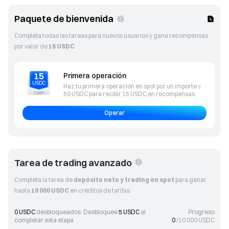
Paquete de bienvenida
Completa todas las tareas para nuevos usuarios y gana recompensas
por valor de
15 USDC
.
15
Primera operación
USDC
Haz tu primera operación en spot por un importe ≥
Cupón
50 USDC para recibir 15 USDC en recompensas.
Operar
Tarea de trading avanzado
Completa la tarea de
depósito neto y trading en spot
para ganar
hasta
10 000 USDC
en créditos de tarifas.
0 USDC
desbloqueados. Desbloquee
5 USDC
al
Progreso
completar esta etapa
0
/
10 000
USDC