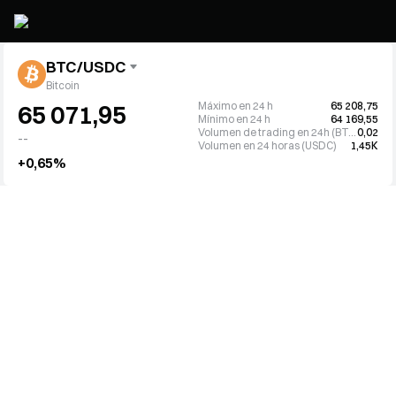
BTC/USDC
Bitcoin
Máximo en 24 h
65 208,75
65 071,95
Mínimo en 24 h
64 169,55
Volumen de trading en 24h (BTC)
0,02
--
Volumen en 24 horas (USDC)
1,45K
+0,65%