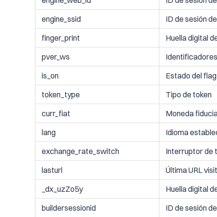
engine_web_id
ID de sesión d
engine_ssid
ID de sesión de
finger_print
Huella digital d
pver_ws
Identificadore
is_on
Estado del flag
token_type
Tipo de token
curr_fiat
Moneda fiducia
lang
Idioma establec
exchange_rate_switch
Interruptor de 
lasturl
Última URL visi
_dx_uzZo5y
Huella digital 
buildersessionid
ID de sesión de