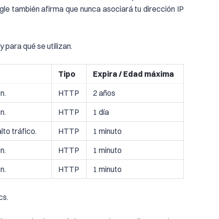
ogle también afirma que nunca asociará tu dirección IP
 para qué se utilizan.
Tipo
Expira / Edad máxima
n.
HTTP
2 años
n.
HTTP
1 día
lto tráfico.
HTTP
1 minuto
n.
HTTP
1 minuto
n.
HTTP
1 minuto
cs.