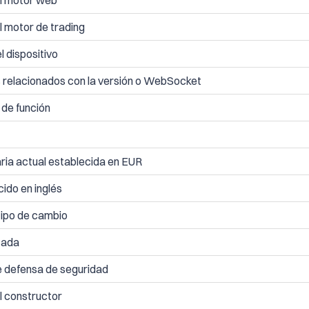
el motor web
l motor de trading
el dispositivo
s relacionados con la versión o WebSocket
 de función
ria actual establecida en EUR
ido en inglés
tipo de cambio
tada
de defensa de seguridad
l constructor