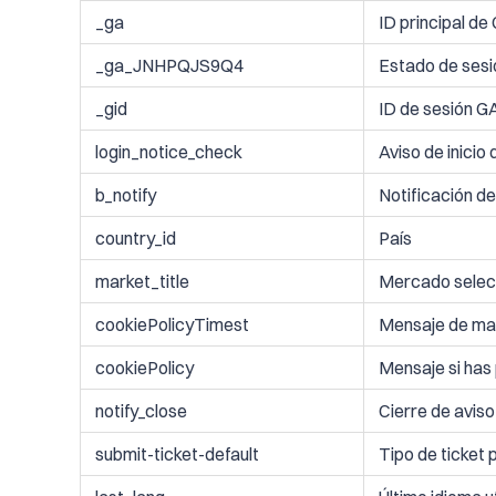
_ga
ID principal de
_ga_JNHPQJS9Q4
Estado de sesi
_gid
ID de sesión G
login_notice_check
Aviso de inicio
b_notify
Notificación de
country_id
País
market_title
Mercado selec
cookiePolicyTimest
Mensaje de ma
cookiePolicy
Mensaje si has
notify_close
Cierre de aviso
submit-ticket-default
Tipo de ticket 