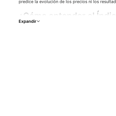
predice la evolución de los precios ni los resultad
¿Cómo entender el Índic
El índice de miedo y codicia representa una med
Una puntuación más baja se ha asociado históri
han coincidido con períodos de mayor optimismo
Estos patrones describen cómo se ha comportado 
indicadores de compra o venta.
¿Cómo se calcula el Índ
El Índice de miedo y codicia de BTC recopila dato
incluyendo la volatilidad, el impulso del mercado,
¿Qué representa el Índi
El índice de miedo y codicia de BTC sirve como 