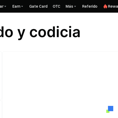
ar
Earn
Gate Card
OTC
Más
Referido
Rewa
do y codicia