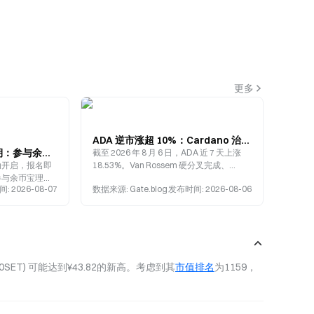
更多
ADA 逆市涨超 10%：Cardano 治理升级如何重塑公链叙事？
Gate 理财赢好礼第 6 期：参与余币宝理财与 VIP USDT 定期理财解锁多重奖励
截至 2026 年 8 月 6 日，ADA 近 7 天上涨
活动开启，报名即
18.53%。Van Rossem 硬分叉完成、
，参与余币宝理财
Dijkstra 时代启动，Cardano 治理升级如
间
:
2026-08-07
数据来源
:
Gate.blog
发布时间
:
2026-08-06
何驱动价格反弹？
(10SET) 可能达到¥43.82的新高。考虑到其
市值排名
为1159，