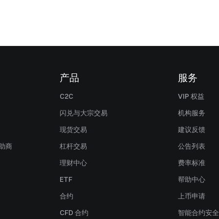
产品
服务
C2C
VIP 权益
闪兑与大宗交易
机构服务
现货交易
建议反馈
赞助商
杠杆交易
公告列表
理财中心
费率标准
ETF
帮助中心
合约
上币申请
CFD 合约
智能合约安全