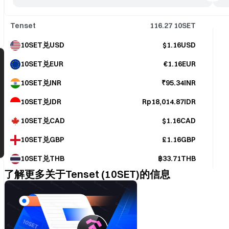
Tenset
116.27
10SET
10SET兑USD
$1.16USD
10SET兑EUR
€1.16EUR
10SET兑INR
₹95.34INR
10SET兑IDR
Rp18,014.87IDR
10SET兑CAD
$1.16CAD
10SET兑GBP
£1.16GBP
10SET兑THB
฿33.71THB
了解更多关于Tenset (10SET)的信息