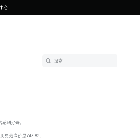
中心
格感到好奇。
t的历史最高价是¥43.82。