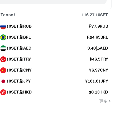
Tenset
116.27
10SET
10SET兑RUB
₽77.9RUB
10SET兑BRL
R$4.65BRL
10SET兑AED
د.إ3.48AED
10SET兑TRY
₺46.5TRY
10SET兑CNY
¥6.97CNY
10SET兑JPY
¥161.61JPY
10SET兑HKD
$8.13HKD
更多