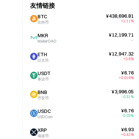
友情链接
¥438,696.81
BTC
+1.11%
比特币
¥12,199.71
MKR
--
MakerDAO
¥12,947.32
ETH
+0.8%
以太坊
¥6.76
USDT
+0.018%
泰达币
¥3,996.05
BNB
-0.31%
币安币
¥6.76
USDC
-0.03%
USDCoin
¥6.93
XRP
+0.42%
瑞波币