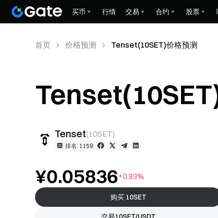
买币
行情
交易
合约
股票
首页
价格预测
Tenset(10SET)价格预测
Tenset(10S
Tenset
(
10SET
)
排名: 1159
¥0.05836
+0.93%
购买 10SET
交易10SET/USDT