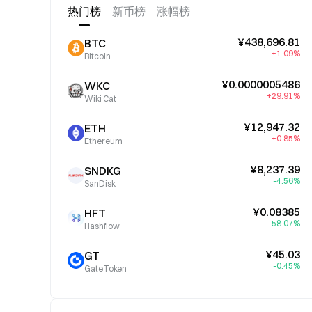
热门榜
新币榜
涨幅榜
¥438,696.81
BTC
+1.09%
Bitcoin
¥0.0000005486
WKC
+29.91%
Wiki Cat
¥12,947.32
ETH
+0.85%
Ethereum
¥8,237.39
SNDKG
-4.56%
SanDisk
¥0.08385
HFT
-58.07%
Hashflow
¥45.03
GT
-0.45%
GateToken