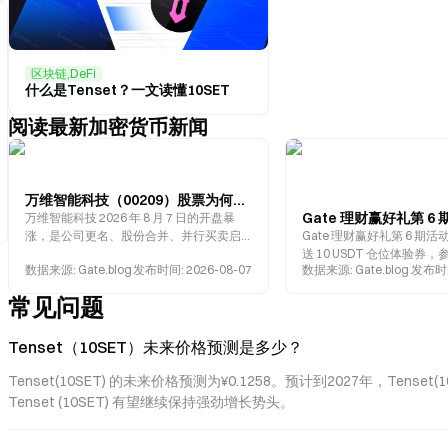
区块链,DeFi
什么是Tenset？一文读懂10SET
阅读最新加密货币新闻
万维智能科技（00209）股票为何单日上涨 10 倍？市场真相是什么？
万维智能科技 2026 年 8 月 7 日的开盘暴
涨，是公司更名、股份合并、并行买卖启
Gate 理财赢好礼第 6 期
动三重事件叠加下，市场情绪与赛道热度
送 10 USDT 仓位体验券
数据来源
:
Gate.blog
发布时间
:
2026-08-07
数据来源
:
Gate.blog
发布时
共振的结果。
最高再得 800 USDT。
常见问题
Tenset（10SET）未来价格预测是多少？
Tenset(10SET) 的未来价格预测为¥0.1258。预计到2027年，Tenset
Tenset (10SET) 有望继续保持强劲增长势头。