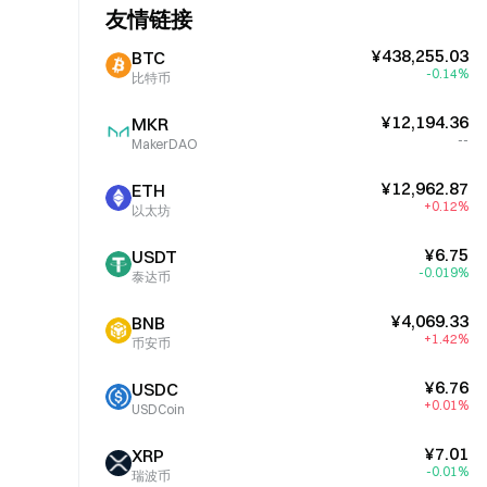
友情链接
¥438,255.03
BTC
-0.14%
比特币
¥12,194.36
MKR
--
MakerDAO
¥12,962.87
ETH
+0.12%
以太坊
¥6.75
USDT
-0.019%
泰达币
¥4,069.33
BNB
+1.42%
币安币
¥6.76
USDC
+0.01%
USDCoin
¥7.01
XRP
-0.01%
瑞波币