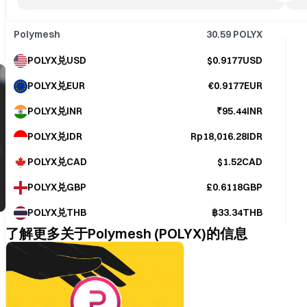
Polymesh
30.59
POLYX
POLYX兑USD
$0.9177USD
POLYX兑EUR
€0.9177EUR
POLYX兑INR
₹95.44INR
POLYX兑IDR
Rp18,016.28IDR
POLYX兑CAD
$1.52CAD
POLYX兑GBP
£0.6118GBP
POLYX兑THB
฿33.34THB
了解更多关于Polymesh (POLYX)的信息