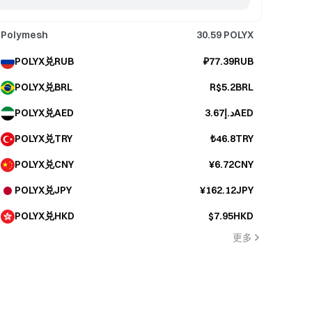
Polymesh
30.59
POLYX
POLYX兑RUB
₽77.39RUB
POLYX兑BRL
R$5.2BRL
POLYX兑AED
د.إ3.67AED
POLYX兑TRY
₺46.8TRY
POLYX兑CNY
¥6.72CNY
POLYX兑JPY
¥162.12JPY
POLYX兑HKD
$7.95HKD
更多