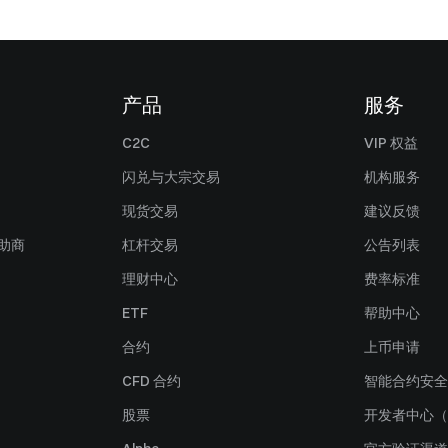
产品
服务
C2C
VIP 权益
闪兑与大宗交易
机构服务
现货交易
建议反馈
赞助商
杠杆交易
公告列表
理财中心
费率标准
ETF
帮助中心
合约
上币申请
CFD 合约
智能合约安全
股票
开发者中心（