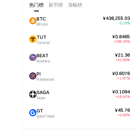
热门榜
新币榜
涨幅榜
¥438,255.03
BTC
-0.29%
Bitcoin
¥0.8465
TUT
+298.38%
Tutorial
¥21.36
BEAT
+42.69%
Audiera
¥0.6076
PI
+1.67%
Pi Network
¥0.1094
SAGA
+28.45%
Saga
¥45.76
GT
+0.89%
GateToken