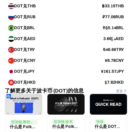
DOT兑THB
฿33.19THB
DOT兑RUB
₽77.06RUB
DOT兑BRL
R$5.14BRL
DOT兑AED
د.إ3.66AED
DOT兑TRY
₺46.66TRY
DOT兑CNY
¥6.78CNY
DOT兑JPY
¥161.57JPY
DOT兑HKD
$7.82HKD
了解更多关于波卡币 (DOT)的信息
更多
区块链,技术
快读
区块链,教程,视频
什么是 Polkadot（DOT）？一文读懂跨链网络、平行链与 DOT 代币价值
什么是 DOT？一文读懂 Polkadot 的跨链未来
什么是 Polkadot（DOT）？