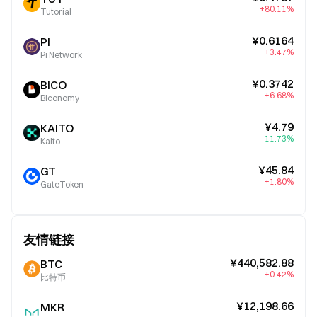
+80.11%
Tutorial
¥0.6164
PI
+3.47%
Pi Network
¥0.3742
BICO
+6.68%
Biconomy
¥4.79
KAITO
-11.73%
Kaito
¥45.84
GT
+1.80%
GateToken
友情链接
¥440,582.88
BTC
+0.42%
比特币
¥12,198.66
MKR