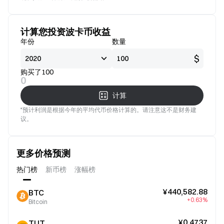
看好
好
计算您投资波卡币收益
年份
数量
$
购买了100
0
计算
*预计利润是根据今年的平均代币价格计算的。请注意这不是财务建
议。
更多价格预测
热门榜
新币榜
涨幅榜
¥440,582.88
BTC
+0.63%
Bitcoin
¥0.4737
TUT