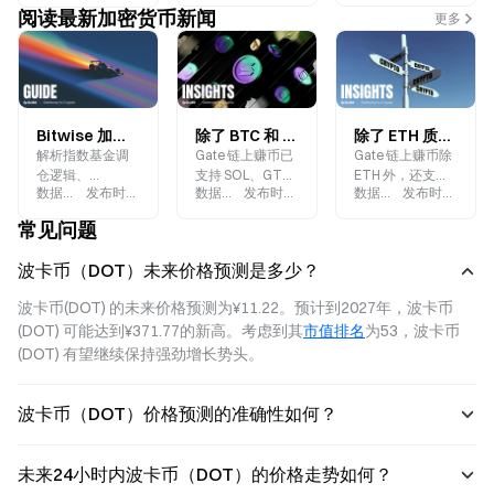
阅读最新加密货币新闻
更多
Bitwise 加密 ETF 调仓剔除 DOT 与 AVAX，新增 HYPE 与 XLM：机构资金正在押注什么？
除了 BTC 和 ETH，Gate 链上赚币还支持哪些主流币种质押挖矿？
除了 ETH 质押挖矿，Gate 链上赚币还支持哪些币种？2026 年最新清单
解析指数基金调
Gate 链上赚币已
Gate 链上赚币除
仓逻辑、
支持 SOL、GT、
ETH 外，还支持
数据来源
:
Gate.blog
发布时间
:
2026-07-10
数据来源
:
Gate.blog
发布时间
:
2026-07-08
数据来源
:
Gate.blog
发布时间
:
2026
Hyperliquid 链上
GUSD、USDT、
SOL、GT、
交易崛起及机构
ATOM、DOT、
GUSD、USDT、
常见问题
投资赛道转向。
ADA、SUI、
ATOM、DOT、
XRP、DOGE 等
ADA、SUI 等 20+
波卡币（DOT）未来价格预测是多少？
20 余种主流币种
币种质押挖矿。
质押挖矿。
波卡币(DOT) 的未来价格预测为¥11.22。预计到2027年，波卡币
(DOT) 可能达到¥371.77的新高。考虑到其
市值排名
为53，波卡币 
(DOT) 有望继续保持强劲增长势头。
波卡币（DOT）价格预测的准确性如何？
未来24小时内波卡币（DOT）的价格走势如何？