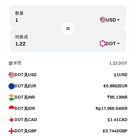
数量
USD
转换成
DOT
波卡币
1.22
DOT
DOT兑USD
$1USD
DOT兑EUR
€0.8662EUR
DOT兑INR
₹95.13INR
DOT兑IDR
Rp17,955.54IDR
DOT兑CAD
$1.41CAD
DOT兑GBP
£0.7442GBP