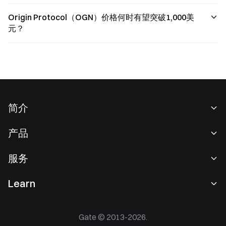
Origin Protocol（OGN）价格何时有望突破1,000美
元？
简介
关于我们
产品
职业机会
C2C
服务
新闻中心
闪兑与大宗交易
VIP 权益
F1 红牛车队官方赞助商
Learn
现货交易
机构服务
用户协议
学院
杠杆交易
建议反馈
风险警示
Gate © 2013-2026.
Gate 快讯
理财中心