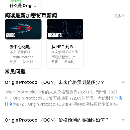
区块链
什么是 Origin Protocol？一文读懂 OGN
阅读最新加密货币新闻
更多
去中心化电商如何改变数字商业？Origin Protocol 生态机制全解析
从 NFT 到 RWA：Origin Protocol 如何重构链上资产商业化路径？
本文深度解析
本文解析 OGN 代
Origin Protocol
币经济模型、产
数据来源
:
Gate.blog
发布时间
:
2026-07-10
数据来源
:
Gate.blog
发布时间
:
2026-07-10
生态机制、OGN
品矩阵与链上资
代币经济模型与
产商业化的底层
常见问题
治理架构，探讨
逻辑。
其如何重塑数字
Origin Protocol（OGN）未来价格预测是多少？
商业底层逻辑。
Origin Protocol(OGN) 的未来价格预测为¥0.2119。预计到2027
年，Origin Protocol(OGN) 可能达到¥22.65的新高。考虑到其
市值
排名
为672，Origin Protocol (OGN) 有望继续保持强劲增长势头。
Origin Protocol（OGN）价格预测的准确性如何？