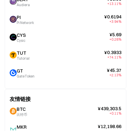
+13.11%
Audiera
¥0.6194
PI
+3.94%
Pi Network
¥5.69
CYS
+0.28%
Cysic
¥0.3933
TUT
+74.11%
Tutorial
¥45.37
GT
+2.13%
GateToken
友情链接
¥439,303.5
BTC
+0.11%
比特币
¥12,198.66
MKR