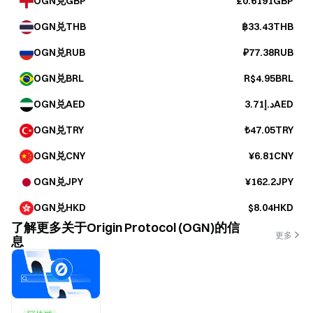
OGN兑GBP
£0.6191GBP
OGN兑THB
฿33.43THB
OGN兑RUB
₽77.38RUB
OGN兑BRL
R$4.95BRL
OGN兑AED
د.إ3.71AED
OGN兑TRY
₺47.05TRY
OGN兑CNY
¥6.81CNY
OGN兑JPY
¥162.2JPY
OGN兑HKD
$8.04HKD
了解更多关于Origin Protocol (OGN)的信
更多
息