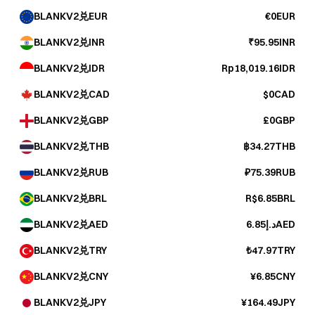
BLANKV2兑EUR
€0EUR
BLANKV2兑INR
₹95.95INR
BLANKV2兑IDR
Rp18,019.16IDR
BLANKV2兑CAD
$0CAD
BLANKV2兑GBP
£0GBP
BLANKV2兑THB
฿34.27THB
BLANKV2兑RUB
₽75.39RUB
BLANKV2兑BRL
R$6.85BRL
BLANKV2兑AED
د.إ6.85AED
BLANKV2兑TRY
₺47.97TRY
BLANKV2兑CNY
¥6.85CNY
BLANKV2兑JPY
¥164.49JPY