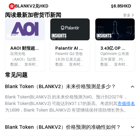
BLANKV2兑HKD
$6.85HKD
阅读最新加密货币新闻
更多
AAOI 财报超预期为何股价震荡？800G 与 1.6T 光模块需求能否支撑 AI 增长逻辑？
Palantir AI 业务为何加速增长？AIP 能否支撑 PLTR 下一轮上涨？
3.43亿 OP 解锁在即：Optimism 五年发展后，Layer2 代币价值捕获逻辑如何重估？
应用光电
Palantir Q2 营收
Optimism 公布第
（AAOI）Q2营收
19.35 亿美元超预
五年展望，约
数据来源
:
Gate.blog
发布时间
:
2026-08-07
数据来源
:
Gate.blog
发布时间
:
2026-08-07
数据来源
:
Gate.blog
发布时间
:
2026
同比增86%并重
期，AIP 驱动美国
3.43 亿枚 OP 将
回盈利，但Q3指
商业收入激增
于未来 12 个月进
常见问题
引保守引发股价
149%。本文深度
入流通，而回购
剧烈震荡。本文
解析 PLTR 企业 AI
仅覆盖 900 万
Blank Token（BLANKV2）未来价格预测是多少？
分析800G与1.6T
增长逻辑、政府
枚。Layer2 生态
光模块需求、产
业务协同效应与
增长与代币价值
Blank Token(BLANKV2) 的未来价格预测为¥0。预计到2027年，
能扩张及客户集
高估值风险。
脱节问题再度成
Blank Token(BLANKV2) 可能达到¥37.17的新高。考虑到其
市值排名
中风险，评估股
为市场焦点。
为1699，Blank Token (BLANKV2) 有望继续保持强劲增长势头。
价是否已提前透
支AI增长预期。
Blank Token（BLANKV2）价格预测的准确性如何？