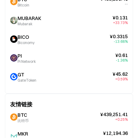
--
Bitcoin
¥0.131
MUBARAK
+33.73%
Mubarak
¥0.3315
BICO
-13.68%
Biconomy
¥0.61
PI
-1.36%
Pi Network
¥45.62
GT
+0.59%
GateToken
友情链接
¥439,251.41
BTC
+0.25%
比特币
¥12,194.36
MKR