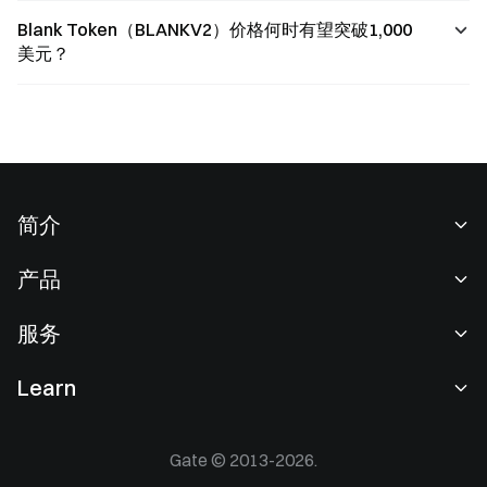
Blank Token（BLANKV2）价格何时有望突破1,000
美元？
简介
关于我们
产品
职业机会
C2C
服务
新闻中心
闪兑与大宗交易
VIP 权益
F1 红牛车队官方赞助商
Learn
现货交易
机构服务
用户协议
学院
杠杆交易
建议反馈
风险警示
Gate © 2013-2026.
Gate 快讯
理财中心
公告列表
隐私政策