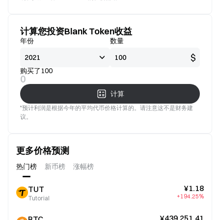
看好
好
计算您投资Blank Token收益
年份
数量
$
购买了100
0
计算
*预计利润是根据今年的平均代币价格计算的。请注意这不是财务建
议。
更多价格预测
热门榜
新币榜
涨幅榜
¥1.18
TUT
+194.25%
Tutorial
¥439,251.41
BTC