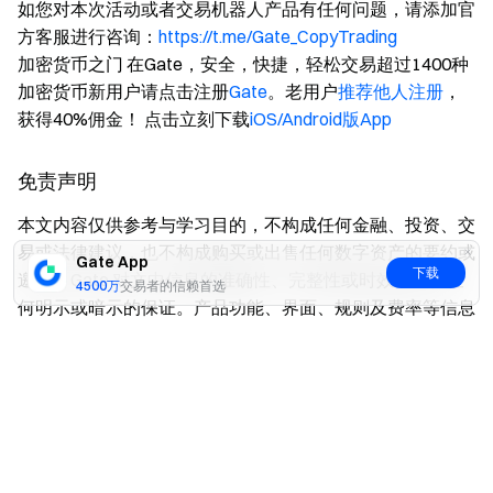
如您对本次活动或者交易机器人产品有任何问题，请添加官
方客服进行咨询：
https://t.me/Gate_CopyTrading
加密货币之门 在Gate，安全，快捷，轻松交易超过1400种
加密货币新用户请点击注册
Gate
。老用户
推荐他人注册
，
获得40%佣金！ 点击立刻下载
iOS/Android版App
免责声明
本文内容仅供参考与学习目的，不构成任何金融、投资、交
易或法律建议，也不构成购买或出售任何数字资产的要约或
Gate App
下载
邀请。Gate 对文中信息的准确性、完整性或时效性不作任
4500万
交易者的信赖首选
何明示或暗示的保证。产品功能、界面、规则及费率等信息
可能随时更新或调整，请以 Gate 平台的最新公告及实际页
是
否
面展示为准。
数字资产投资涉及高风险，价格可能出现大幅波动，您可能
损失全部投入资金。请在充分了解相关风险的基础上，根据
自身财务状况和风险承受能力谨慎决策。如有需要，建议您
咨询独立的专业财务或法律顾问。