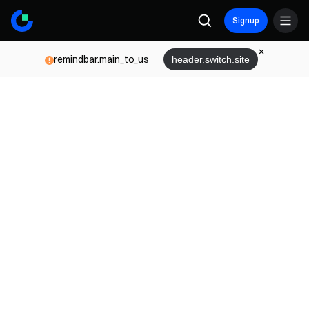
Signup
remindbar.main_to_us
header.switch.site