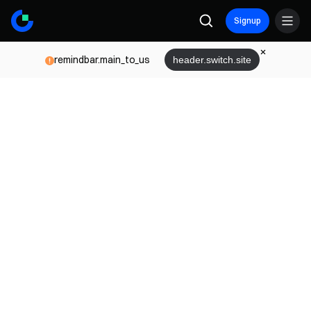
Signup
remindbar.main_to_us
header.switch.site