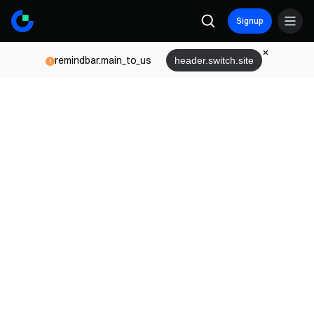
Signup
remindbar.main_to_us
header.switch.site