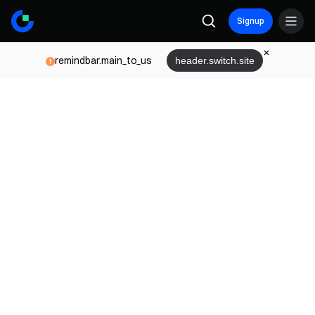
Signup
remindbar.main_to_us
header.switch.site