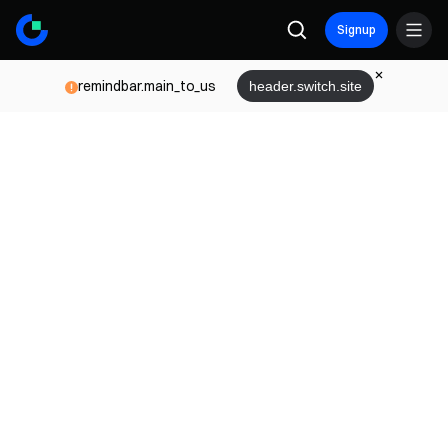
Signup
remindbar.main_to_us
header.switch.site