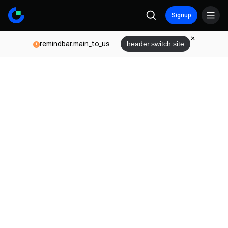
Signup
remindbar.main_to_us
header.switch.site