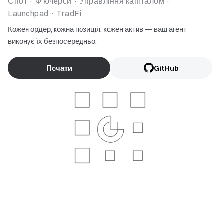
Спот · Ф'ючерси · Управління капіталом ·
Launchpad · TradFi
Кожен ордер, кожна позиція, кожен актив — ваш агент
виконує їх безпосередньо.
Почати
GitHub