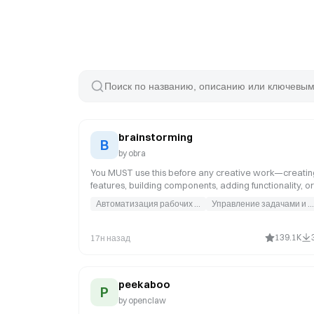
brainstorming
B
by
obra
You MUST use this before any creative work—creatin
features, building components, adding functionality, or
modifying behavior. It examines user intent,
Автоматизация рабочих процессов
Управление задачами и проектам
requirements, and design prior to implementation.
139.1K
17н назад
peekaboo
P
by
openclaw