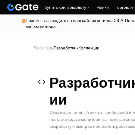
Купить криптовалюту
Рынки
Торговля
Похоже, вы заходите на наш сайт из региона США. Пож
вашем регионе.
Skills Hub
/
Разработчик
Коллекции
Разработчи
ии
Охватывает полный цикл от требований и 
поставки кода и мониторинга, помогая сни
разработку и быстрее поставлять работа