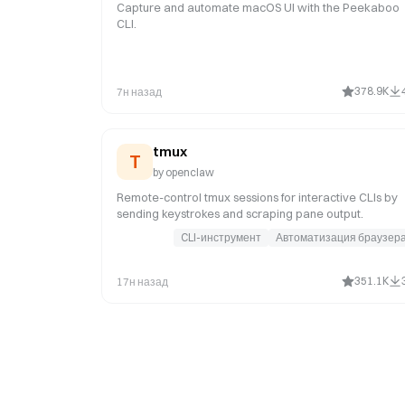
Capture and automate macOS UI with the Peekaboo
CLI.
378.9K
7н назад
tmux
T
by
openclaw
Remote-control tmux sessions for interactive CLIs by
sending keystrokes and scraping pane output.
CLI-инструмент
Автоматизация браузер
351.1K
17н назад