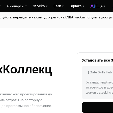
Фьючерсы
Stocks
Earn
Square
Еще
алуйста, перейдите на сайт для региона США, чтобы получить досту
Установить все S
к
Коллекц
【Gate Skills Hub
Устанавливайте 
источников в дов
домен gateskills.a
технического проектирования до
зить затраты на повторную
Следуйте инструкц
ющее программное обеспечение.
hub/install/install
Skills Hub только