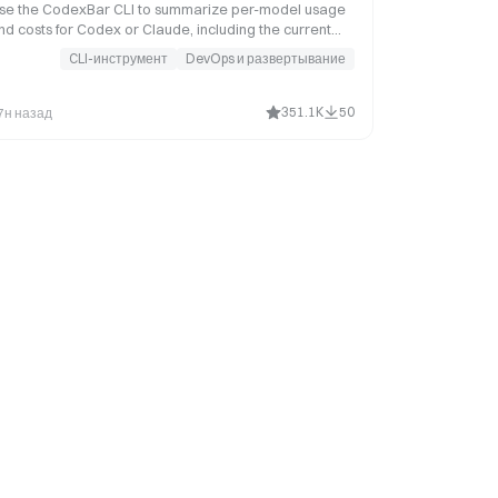
se the CodexBar CLI to summarize per-model usage
nd costs for Codex or Claude, including the current
most recent) model or a complete model breakdown.
CLI-инструмент
DevOps и развертывание
rigger this when asked for model-level usage or cost
ata from CodexBar, or when you need a scriptable
er-model summary from the CodexBar cost JSON.
351.1K
50
7н назад