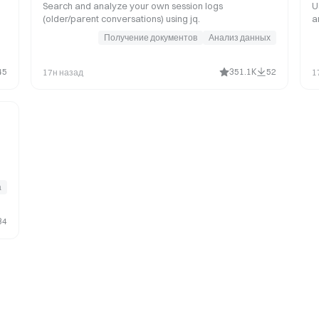
Search and analyze your own session logs
U
(older/parent conversations) using jq.
a
(
Получение документов
Анализ данных
T
d
p
45
351.1K
52
17н назад
1
а
34