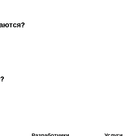
аются?
е?
Разработчики
Услуги