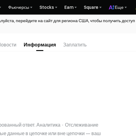
Фьючерсы
Stocks
Earn
Square
Еще
алуйста, перейдите на сайт для региона США, чтобы получить досту
овости
Информация
Заплатить
рованный ответ. Аналитика · Отслеживание
ые данные в цепочке или вне цепочки — ваш