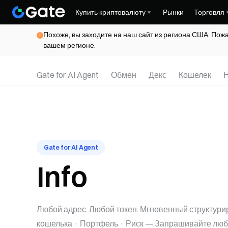
Купить криптовалюту
Рынки
Торговля
Похоже, вы заходите на наш сайт из региона США. Пож
вашем регионе.
Gate for AI Agent
Обмен
Декс
Кошелек
Н
Gate for AI Agent
Info
Любой адрес. Любой токен. Мгновенный структури
кошелька · Портфель · Риск — Запрашивайте люб