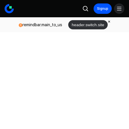
Signup
remindbar.main_to_us
header.switch.site