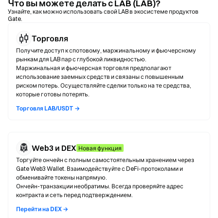
Что вы можете делать с LAB (LAB)?
Узнайте, как можно использовать свой LAB в экосистеме продуктов
Gate.
Торговля
Получите доступ к спотовому, маржинальному и фьючерсному
рынкам для LAB пар с глубокой ликвидностью.
Маржинальная и фьючерсная торговля предполагают
использование заемных средств и связаны с повышенным
риском потерь. Осуществляйте сделки только на те средства,
которые готовы потерять.
Торговля LAB/USDT →
Web3 и DEX
Новая функция
Торгуйте ончейн с полным самостоятельным хранением через
Gate Web3 Wallet. Взаимодействуйте с DeFi-протоколами и
обменивайте токены напрямую.
Ончейн-транзакции необратимы. Всегда проверяйте адрес
контракта и сеть перед подтверждением.
Перейти на DEX →