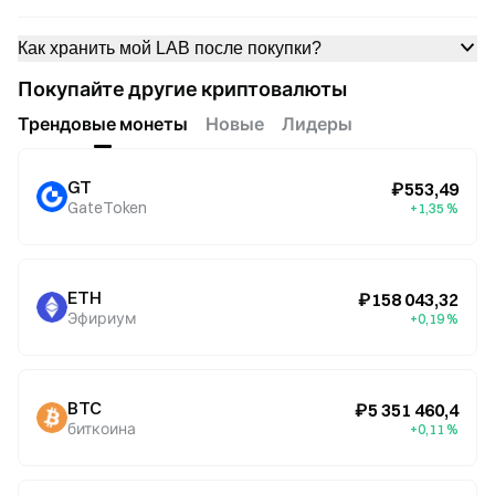
Как хранить мой LAB после покупки?
Покупайте другие криптовалюты
Трендовые монеты
Новые
Лидеры
GT
₽553,49
GateToken
+1,35 %
ETH
₽158 043,32
Эфириум
+0,19 %
BTC
₽5 351 460,4
биткоина
+0,11 %