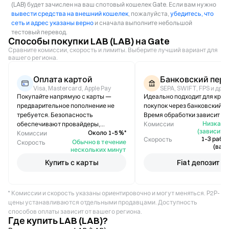
(LAB) будет зачислен на ваш спотовый кошелек Gate. Если вам нужно
вывести средства на внешний кошелек
, пожалуйста,
убедитесь, что
сеть и адрес указаны верно
и сначала выполните небольшой
тестовый перевод.
Способы покупки LAB (LAB) на Gate
Сравните комиссии, скорость и лимиты. Выберите лучший вариант для
вашего региона.
Оплата картой
Банковский пер
Visa, Mastercard, Apple Pay
SEPA, SWIFT, FPS и др.
Покупайте напрямую с карты —
Идеально подходит для кру
предварительное пополнение не
покупок через банковский п
требуется. Безопасность
Время обработки зависит от 
Низкая /
обеспечивают провайдеры,
Комиссии
(зависит о
Около 1–5 %*
соответствующие стандарту PCI-
Комиссии
1–3 рабо
Скорость
Обычно в течение
DSS.
Скорость
(вар
нескольких минут
Купить с карты
Fiat депозит
* Комиссии и скорость указаны ориентировочно и могут меняться. P2P-
цены устанавливаются отдельными продавцами. Доступность
способов оплаты зависит от вашего региона.
Где купить LAB (LAB)?