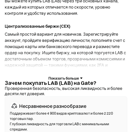
Вы можете купить LAB (LAB) через три основных канала,
каждый из которых отличается по скорости, уровню
контроля и удобству использования.
Централизованные биржи (CEX)
Самый простой вариант для новичков. Зарегистрируйте
аккаунт, пройдите верификацию личности, пополните счет с
помощью карты или банковского перевода и разместите
ордер на покупку. Ищите биржу, на которой торгуется LAB с
достаточным объемом торгов, прозрачными комиссиями и
надежной защитой — такими функциями, как 2FA и
холодное хранение.
Зачем покупать LAB (LAB) на Gate?
Криптокошельки
Проверенная безопасность, высокая ликвидность и более
десяти лет доверия.
Для пользователей, которые отдают приоритет
самостоятельному хранению. Некостодиальные кошельки
Несравненное разнообразие
позволяют хранить собственные приватные ключи и
обменивать токены прямо в интерфейсе кошелька.
Поддерживает более 4 900 видов криптовалют и более 2 220
торговых пар.
Некоторые кошельки также поддерживают фиатный
Глубокая ликвидность для торговли LAB с минимальными
онрамп, что дает возможность купить LAB с помощью
спредами.
кредитной карты без необходимости сначала использовать