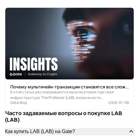
Почему мультичейн-транзакции становятся все сложнее? Как The Professor (LAB) решает проблему фрагментации ликви
В этой статье рассматриваются мультисетевая торговая
инфраструктура The Professor (LAB), возможности
Gate.blog
2026-07-09
кроссплатформенного исполнения и рыночные данные.
Часто задаваемые вопросы о покупке LAB
(LAB)
Как купить LAB (LAB) на Gate?