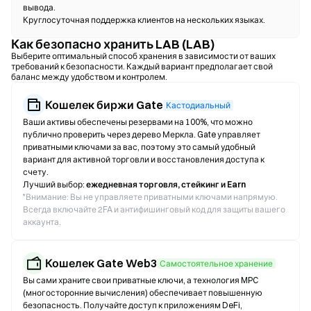
вывода.
Круглосуточная поддержка клиентов на нескольких языках.
Как безопасно хранить LAB (LAB)
Выберите оптимальный способ хранения в зависимости от ваших
требований к безопасности. Каждый вариант предполагает свой
баланс между удобством и контролем.
Кошелек биржи Gate
Кастодиальный
Ваши активы обеспечены резервами на 100%, что можно
публично проверить через дерево Меркла. Gate управляет
приватными ключами за вас, поэтому это самый удобный
вариант для активной торговли и восстановления доступа к
счету.
Лучший выбор:
ежедневная торговля, стейкинг и Earn
*
Внимание: Вы не управляете приватными ключами напрямую.
Всегда включайте 2FA и антифишинговый код для защиты вашего
аккаунта.
Кошелек Gate Web3
Самостоятельное хранение
Вы сами храните свои приватные ключи, а технология MPC
(многосторонние вычисления) обеспечивает повышенную
безопасность. Получайте доступ к приложениям DeFi,