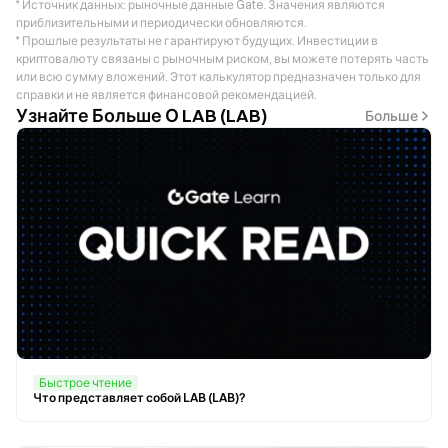
* Источник данных: рыночные данные Gate. Значения являются
приблизительными и периодически обновляются.
* Прошлые результаты не гарантируют будущих. Инвестиции в
криптовалюту связаны с рыночным риском, вы можете потерять часть
или всю сумму вложений. Этот калькулятор предназначен только для
справки и не является финансовой рекомендацией.
Узнайте Больше О LAB (LAB)
Больше
Быстрое чтение
Что представляет собой LAB (LAB)?