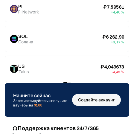
PI
₽7,59561
Pi Network
+4,40 %
SOL
₽6 262,96
Солана
+3,17 %
US
₽4,049673
Talus
-4,45 %
Начните сейчас
Создайте аккаунт
Зарегистрируйтесь и получите
ваучеры на
$100
Поддержка клиентов 24/7/365