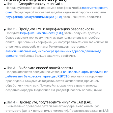
Шаг 1 –
Создайте аккаунт на Gate
Используйте свой email или номер телефона, чтобы
зарегистрировать
счет
. Перед первой торговлей задайте надежный пароль и включите
двухфакторную аутентификацию (2FA)
, чтобы защитить свой счет.
Шаг 2 –
Пройдите KYC и верификацию безопасности
Пройдите
Верификацию личности (KYC)
, чтобы получить доступ к
более высоким торговым лимитам и дополнительным способам
оплаты. Требования к верификации могут различаться в зависимости
от региона и способа оплаты. Рекомендуем настроить и
антифишинговый код
, и
список разрешенных адресов для вывода
средств
, чтобы еще больше защитить свой счет.
Шаг 3 –
Выберите способ вашей оплаты
Поддерживаются следующие методы:
банковские карты (кредитные/
дебетовые)
,
банковские переводы
,
P2P/C2C
-торговля и сторонние
провайдеры. Каждый метод отличается комиссиями, временем
обработки и лимитами. Пожалуйста, сравните варианты перед
созданием ордера. Подробнее см. раздел [Способы оплаты] ниже.
Шаг 4 –
Проверьте, подтвердите и купите LAB (LAB)
Внимательно проверьте детали вашего ордера, включая общую
стоимость (цена + применимые комиссии). После подтверждения LAB