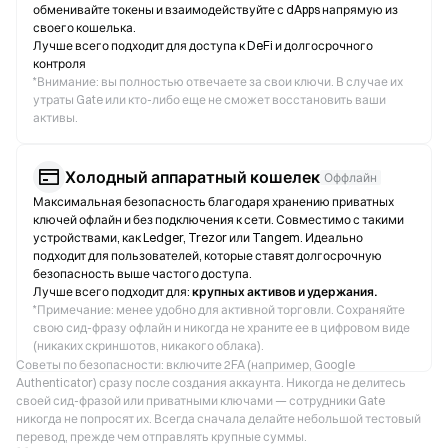
обменивайте токены и взаимодействуйте с dApps напрямую из
своего кошелька.
Лучше всего подходит для доступа к DeFi и долгосрочного
контроля
*
Внимание: вы полностью отвечаете за свои ключи. В случае их
утраты Gate или кто-либо еще не сможет восстановить ваши
активы.
Холодный аппаратный кошелек
Оффлайн
Максимальная безопасность благодаря хранению приватных
ключей офлайн и без подключения к сети. Совместимо с такими
устройствами, как Ledger, Trezor или Tangem. Идеально
подходит для пользователей, которые ставят долгосрочную
безопасность выше частого доступа.
Лучше всего подходит для:
крупных активов и удержания.
*
Примечание: менее удобно для активной торговли. Сохраняйте
свою сид-фразу офлайн и никогда не храните ее в цифровом виде
(никаких скриншотов, никакого облака).
Советы по безопасности: включите 2FA (например, Google
Authenticator) сразу после создания аккаунта. Никогда не делитесь
своей сид-фразой или приватными ключами — сотрудники Gate
никогда не попросят их. Всегда сначала делайте небольшой тестовый
перевод, прежде чем отправлять крупные суммы.