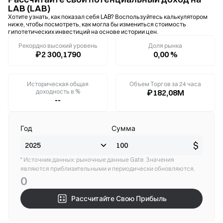
LAB (LAB)
Хотите узнать, как показал себя LAB? Воспользуйтесь калькулятором
ниже, чтобы посмотреть, как могла бы измениться стоимость
гипотетических инвестиций на основе истории цен.
Рекордно высокий уровень
Доля рынка
₽2 300,1790
0,00 %
Историческая общая
Объем Торгов за 24 часа
доходность в %
₽182,08M
--
Год
Сумма
$
* Источник данных: рыночные данные Gate. Значения
являются приблизительными и периодически обновляются.
0
Рассчитайте Свою Прибыль