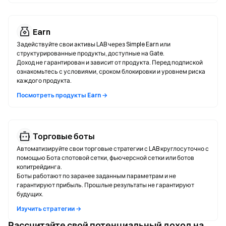
Earn
Задействуйте свои активы LAB через Simple Earn или
структурированные продукты, доступные на Gate.
Доход не гарантирован и зависит от продукта. Перед подпиской
ознакомьтесь с условиями, сроком блокировки и уровнем риска
каждого продукта.
Посмотреть продукты Earn →
Торговые боты
Автоматизируйте свои торговые стратегии с LAB круглосуточно с
помощью Бота спотовой сетки, фьючерсной сетки или ботов
копитрейдинга.
Боты работают по заранее заданным параметрам и не
гарантируют прибыль. Прошлые результаты не гарантируют
будущих.
Изучить стратегии →
Рассчитайте свой потенциальный доход на