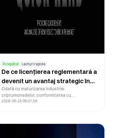
Începător
Lecturi rapide
De ce licențierea reglementară a
devenit un avantaj strategic în
Odată cu maturizarea industriei
industria globală a
criptomonedelor, conformitatea cu
criptomonedelor: cadrul de
2026-06-25 06:07:56
reglementările a devenit un element esențial
conformitate în expansiune al
pentru viabilitatea pe termen lung a platformelor
de active digitale. În prezent, liderii de piață nu
Gate
se mai axează doar pe inovarea produselor și
extinderea bazei de utilizatori, ci investesc
substanțial în dezvoltarea infrastructurii de