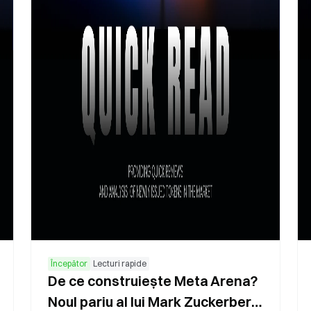
Începător
Lecturi rapide
De ce construiește Meta Arena?
Noul pariu al lui Mark Zuckerberg