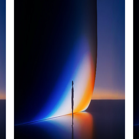
utilizatori care îndeplinesc tranzacții calificate.
Recompensele sunt condiționate de cerințele
campaniei, de condițiile de eligibilitate și de
disponibilitatea fondurilor de premiere
desemnate.