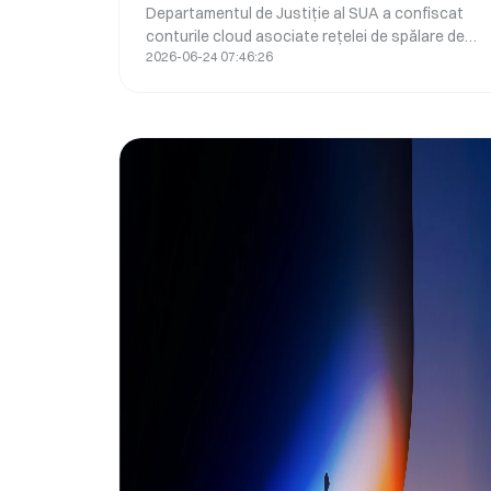
Departamentul de Justiție al SUA a confiscat
cloud computing folosite de
conturile cloud asociate rețelei de spălare de
grupul Huiwang pentru a spăla
2026-06-24 07:46:26
criptomonede a Grupului Huiwang, un pas major
venituri de miliarde de dolari din
în combaterea fraudei și înăsprirea
reglementărilor în domeniul cripto.
fraude cu criptomonede. Ce
implicații are acest caz pentru
reglementarea cripto?