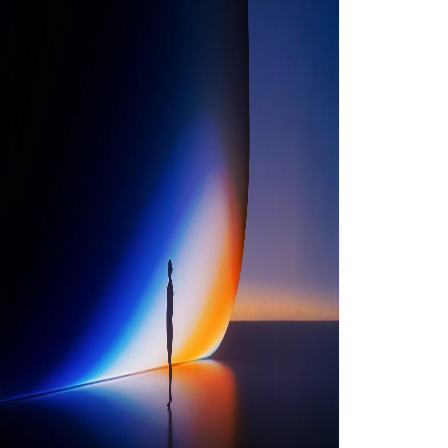
reglementare la nivel multijurisdicțional.