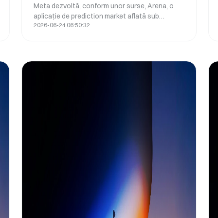
Meta dezvoltă, conform unor surse, Arena, o
pe piețele de predicții
aplicație de prediction market aflată sub
2026-06-24 06:50:32
conducerea lui Mark Zuckerberg. Află cum
funcționează, motivele pentru care Meta
pătrunde pe această piață și implicațiile acestei
mișcări.