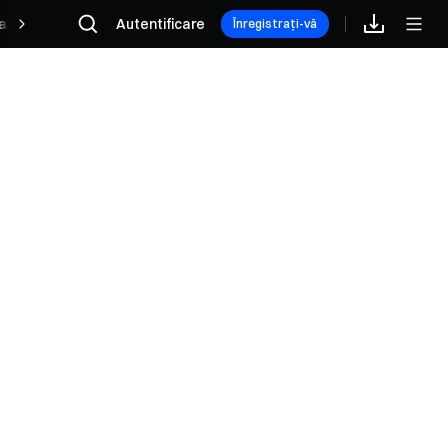
are
Rewards
Autentificare
Afiliați
Înregistrați-vă