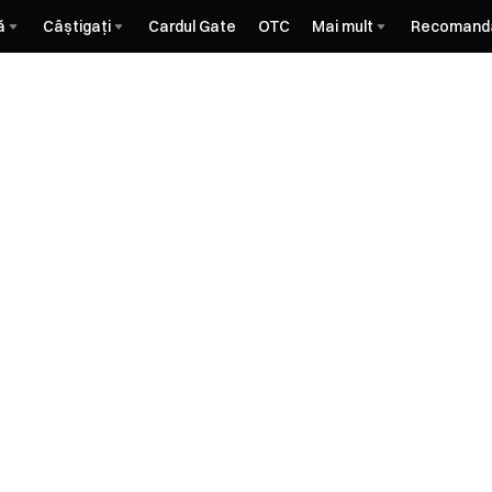
ă
Câștigați
Cardul Gate
OTC
Mai mult
Recomand