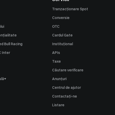
Tranzacționare Spot
Conversie
lui
OTC
ențialitate
Cardul Gate
d Bull Racing
Instituțional
C Inter
APIs
Taxe
Căutare verificare
ală
Anunțuri
gare a riscurilor
Centrul de ajutor
mațiilor
Contactați-ne
Listare
nare