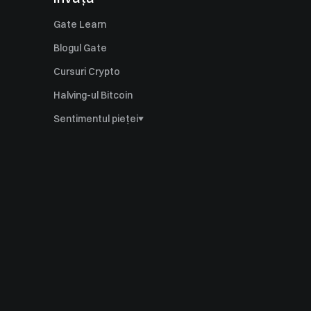
Gate Learn
Blogul Gate
Cursuri Crypto
Halving-ul Bitcoin
Sentimentul pieței
Dominanța Bitcoin
Indicele Altcoin Season
Indicele Ahr999
Multiplul Puell
Indicele Fear & Greed
Volatilitate istorică