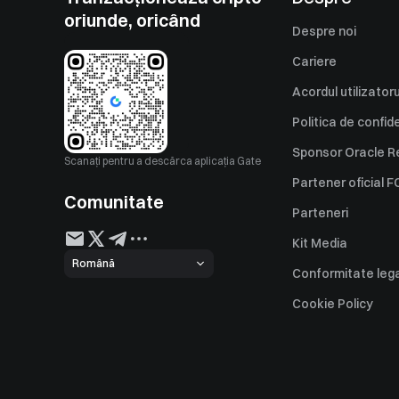
oriunde, oricând
Despre noi
Cariere
Acordul utilizatoru
Politica de confid
Sponsor Oracle Re
Scanați pentru a descărca aplicația Gate
Partener oficial F
Comunitate
Parteneri
Kit Media
Română
Conformitate leg
Declarație de divul
Cookie Policy
Gestionarea recla
Declarație
Reguli de funcțio